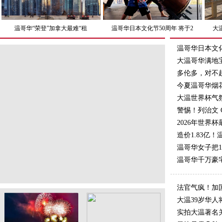
温哥华“荣登”加拿大最难“租
温哥华日本文化节50周年 将于2
大
温哥华日本文化
大温哥华满地
多伦多，对不
今夏温哥华烟花
大温世界杯气
警惕！列治文 C
2026年世界
造价1.83亿
温哥华女子把1
温哥华千万豪
法官气疯！加
大温39岁华
实拍大温著名关