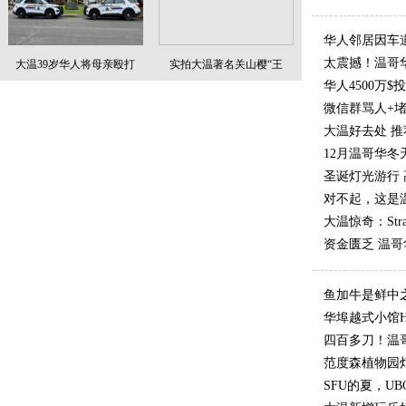
华人邻居因车
太震撼！温哥
大温39岁华人将母亲殴打
实拍大温著名关山樱“王
华人4500万
微信群骂人+
大温好去处 
12月温哥华
圣诞灯光游行
对不起，这是温
大温惊奇：Str
资金匮乏 温
鱼加牛是鲜中
华埠越式小馆Hi
四百多刀！温
范度森植物园
SFU的夏，U