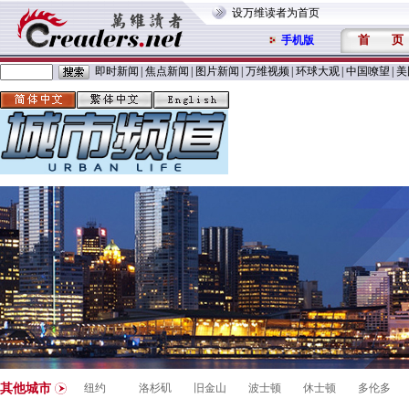
设万维读者为首页
首
页
手机版
即时新闻
|
焦点新闻
|
图片新闻
|
万维视频
|
环球大观
|
中国嘹望
|
美
其他城市
纽约
洛杉矶
旧金山
波士顿
休士顿
多伦多