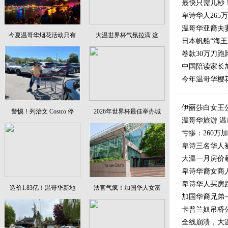
最快只需几秒！C
卑诗华人26
温哥华亚裔夫妻
今夏温哥华烟花活动只有
大温世界杯气氛拉满 这
日本帆船“海王
卷款30万刀
中国陪读家长
今年温哥华樱
伊丽莎白女王
警惕！列治文 Costco 停
2026年世界杯最佳举办城
温哥华旅游 温
亏惨：260万
卑诗三名华人被
大温一月房价
卑诗华裔女商人
卑诗华人买房
造价1.83亿！温哥华新地
法官气疯！加国华人女富
加国华裔兄弟
卡普兰奴吊桥公
全线崩溃，大