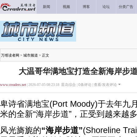
新闻
视频
博客
论坛
分类广告
万维读者网
>
城市频道
> 正文
大温哥华满地宝打造全新海岸步道
www.creaders.net
| 2026-07-05 08:23:18 星岛综合 |
0
条评论 |
查看/发表评论
卑诗省满地宝(Port Moody)于去年
米的全新“海岸步道”，正受到越来越
风光旖旎的
“海岸步道”
(Shoreline 