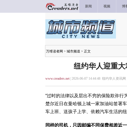
新闻
视频
博
万维读者网
>
城市频道
> 正文
纽约华人迎重大
www.creaders.net
| 2026-06-07 14:44:48 纽约华人资讯网 
“过时的法律以及层出不穷的保险欺诈行
楚尔近日在曼哈顿上城一家加油站签署车
车上班、送孩子上学、依赖汽车生活的纽
同样的司机，只因邮编不同保费相差近一