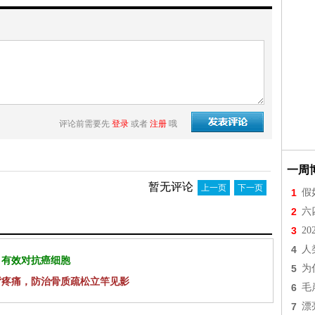
评论前需要先
登录
或者
注册
哦
一周
暂无评论
上一页
下一页
1
假
2
六
3
2
4
人
 有效对抗癌细胞
5
为
背疼痛，防治骨质疏松立竿见影
6
毛
7
漂