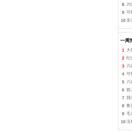
8
2
9
可
10
东
一周
1
大
2
纪
3
六
4
可
5
六
6
犹
7
我
8
鲁
9
毛
10
没