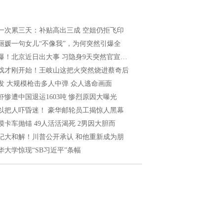
一次累三天：补贴高出三成 空姐仍拒飞印
丽媛一句女儿“不像我”，为何突然引爆全
爆！北京近日出大事 习隐身9天突然官宣…
戏才刚开始！王岐山这把火突然烧进蔡奇后
发 大规模枪击多人中弹 众人逃命画面
虾惨遭中国退运1603吨 惨烈原因大曝光
以把人吓昏迷！ 豪华邮轮员工揭惊人黑幕
漠卡车抛锚 49人活活渴死 2男因大胆而
纪大和解！川普公开承认 和他重新成为朋
华大学惊现“SB习近平”条幅