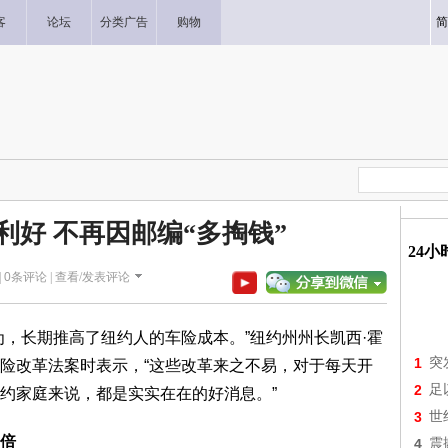
客
论坛
分类广告
购物
简
利好 不再因邮编“多掏钱”
24
|
0
条评论 |
查看/发表评论
为，长期推高了纽约人的车险成本。”纽约州州长凯西·霍
1
突
险改革法案时表示，“这些改革来之不易，对于每天开
2
足
约家庭来说，都是实实在在的好消息。”
3
世
倍
4
震