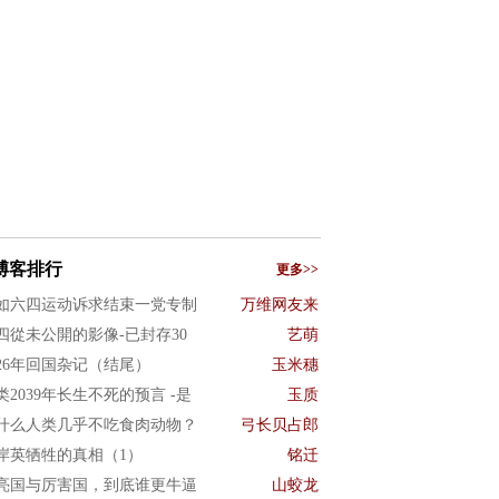
博客排行
更多>>
如六四运动诉求结束一党专制
万维网友来
四從未公開的影像-已封存30
艺萌
026年回国杂记（结尾）
玉米穗
类2039年长生不死的预言 -是
玉质
什么人类几乎不吃食肉动物？
弓长贝占郎
岸英牺牲的真相（1）
铭迁
亮国与厉害国，到底谁更牛逼
山蛟龙