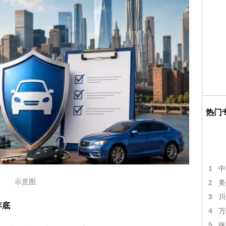
热门
1
中
示意图
2
美
3
川
年底
4
万
5
张