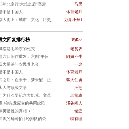
025年北京行:大难之后“高营
马黑
惜不是中国人
体育老师
京大街上：城市、文化、历史
万湖小舟1
博文回复排行榜
更多>>
饥荒是毛泽东的死穴
老贫农
念六四旧作重发：六四“平反
阿妞不牛
四大屠杀与农民养老金
一冰
惜不是中国人
体育老师
四之后：血未干，梦未醒，正
蒋大仁勇
太人与顶级文学
汪翔
们为什么要纪念大饥荒、文革
老贫农
迅.柏杨.龙应台的共同缺陷
溪谷闲人
岸英牺牲的真相（1）
铭迁
知识的确可怕 | 论排队的公
特有理