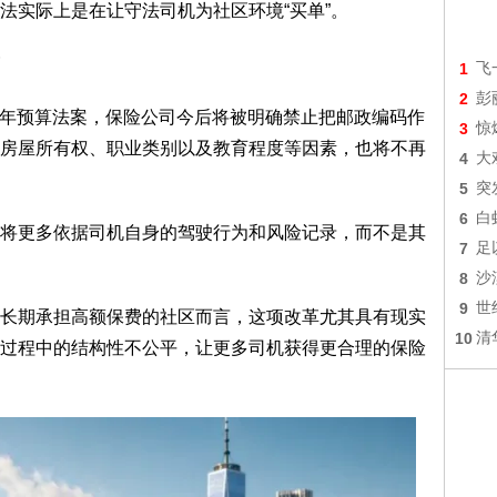
法实际上是在让守法司机为社区环境“买单”。
1
飞
2
彭
7财年预算法案，保险公司今后将被明确禁止把邮政编码作
3
惊
房屋所有权、职业类别以及教育程度等因素，也将不再
4
大
5
突
6
白
将更多依据司机自身的驾驶行为和风险记录，而不是其
7
足
8
沙
9
世
长期承担高额保费的社区而言，这项改革尤其具有现实
10
清
过程中的结构性不公平，让更多司机获得更合理的保险