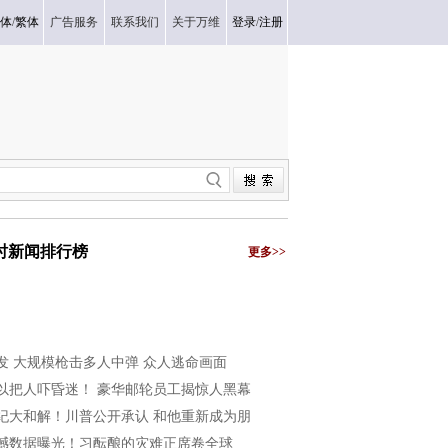
体
/
繁体
广告服务
联系我们
关于万维
登录
/
注册
小时新闻排行榜
更多>>
发 大规模枪击多人中弹 众人逃命画面
以把人吓昏迷！ 豪华邮轮员工揭惊人黑幕
纪大和解！川普公开承认 和他重新成为朋
撼数据曝光！习酝酿的灾难正席卷全球