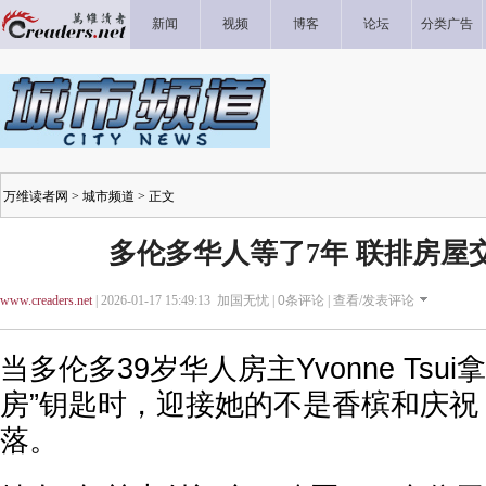
新闻
视频
博客
论坛
分类广告
万维读者网
>
城市频道
> 正文
多伦多华人等了7年 联排房屋
www.creaders.net
| 2026-01-17 15:49:13 加国无忧 |
0
条评论 |
查看/发表评论
当多伦多39岁华人房主Yvonne Tsu
房”钥匙时，迎接她的不是香槟和庆祝
落。