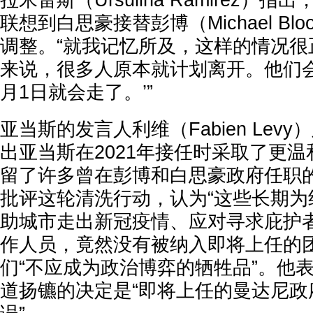
拉米雷斯（Ursulina Ramirez）
联想到白思豪接替彭博（Michael Blo
调整。“就我记忆所及，这样的情况很
来说，很多人原本就计划离开。他们会
月1日就会走了。’”
亚当斯的发言人利维（Fabien Lev
出亚当斯在2021年接任时采取了更温
留了许多曾在彭博和白思豪政府任职的
批评这轮清洗行动，认为“这些长期为
助城市走出新冠疫情、应对寻求庇护
作人员，竟然没有被纳入即将上任的团
们“不应成为政治博弈的牺牲品”。他
道扬镳的决定是“即将上任的曼达尼政