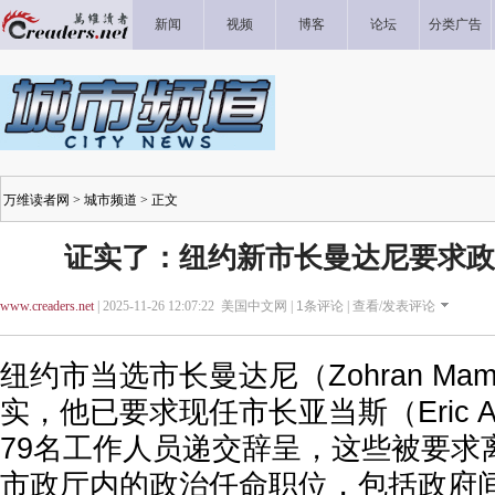
新闻
视频
博客
论坛
分类广告
万维读者网
>
城市频道
> 正文
证实了：纽约新市长曼达尼要求政府
www.creaders.net
| 2025-11-26 12:07:22 美国中文网 |
1
条评论 |
查看/发表评论
纽约市当选市长曼达尼（Zohran Ma
实，他已要求现任市长亚当斯（Eric A
79名工作人员递交辞呈，这些被要求
市政厅内的政治任命职位，包括政府