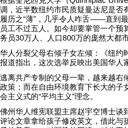
根据奎尼匹克大学（Quinnipiac Univ
调，近半数纽约市民质疑曼达尼是否
履历之“薄”，几乎令人咋舌——直到
员工不过五人。如今却要掌管一个预算1
务员30万人、人口800万的庞然大都
华人分裂父母右倾子女左倾：《纽约时
报道指出，这次选举反映出美国华人
逃离共产专制的父母一辈，越来越右
政策；而在自由环境教育下长大的子
会主义式的“平均主义”理念。
佛州华人维宪联盟主席赵宇空博士谈
评论文章拿给孩子修改英文，借此与