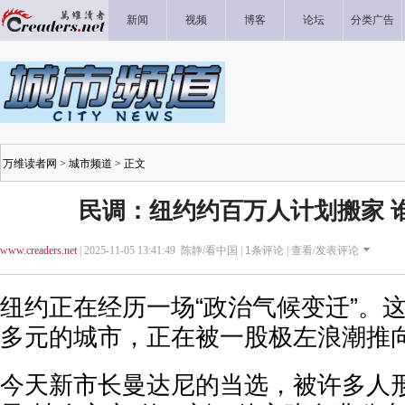
新闻
视频
博客
论坛
分类广告
万维读者网
>
城市频道
> 正文
民调：纽约约百万人计划搬家 
www.creaders.net
| 2025-11-05 13:41:49 陈静/看中国 |
1
条评论 |
查看/发表评论
纽约正在经历一场“政治气候变迁”。
多元的城市，正在被一股极左浪潮推
今天新市长曼达尼的当选，被许多人