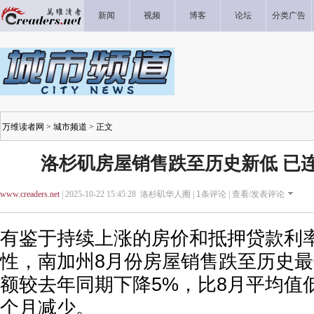
新闻
视频
博客
论坛
分类广告
万维读者网
>
城市频道
> 正文
洛杉矶房屋销售跌至历史新低 已连
www.creaders.net
| 2025-10-22 15:45:28 洛杉矶华人圈 |
1
条评论 |
查看/发表评论
有鉴于持续上涨的房价和抵押贷款利
性，南加州8月份房屋销售跌至历史
额较去年同期下降5%，比8月平均值
个月减少。