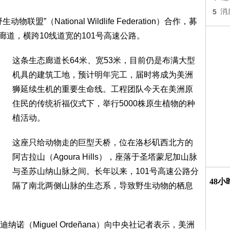
5
消
（National Wildlife Federation）合作，募
廊道，横跨10线道宽的101号高速公路。
这条生态廊道长64米、宽53米，目前仍是布满大型
机具的建筑工地，预计明年完工，届时将成为美洲
狮延续生机的重要生命线。工程团队今天在美洲原
住民的传统祈福仪式下，举行5000株原生植物的种
植活动。
这座只给动物走的巨型天桥，位在洛杉矶西北方的
阿古拉山（Agoura Hills），座落于圣塔蒙尼加山脉
与圣苏山纳山脉之间。长年以来，101号高速公路分
48
隔了南北两侧山脉的生态系，导致野生动物的栖息
（Miguel Ordeñana）向中央社记者表示，美洲