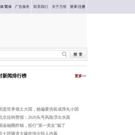
体
/
繁体
广告服务
联系我们
关于万维
登录
/
注册
小时新闻排行榜
更多>>
明是世界领土大国，她偏要伪装成弹丸小国
北京拉响警报：2026头号风险浮出水面
国金融圈炸锅，投行“第一美女”栽了
京七环隧道大爆炸传出惊人内幕