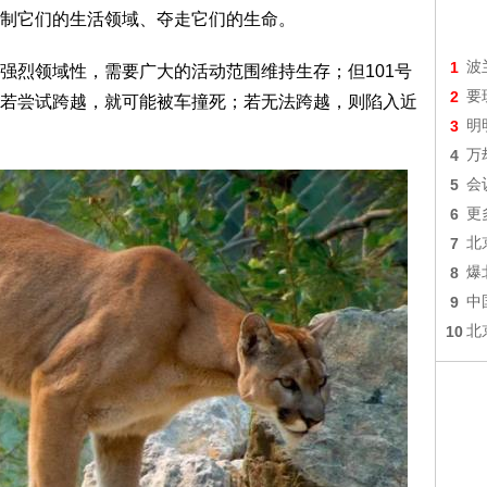
制它们的生活领域、夺走它们的生命。
1
波
强烈领域性，需要广大的活动范围维持生存；但101号
2
要
若尝试跨越，就可能被车撞死；若无法跨越，则陷入近
3
明
4
万
5
会
6
更
7
北
8
爆
9
中
10
北