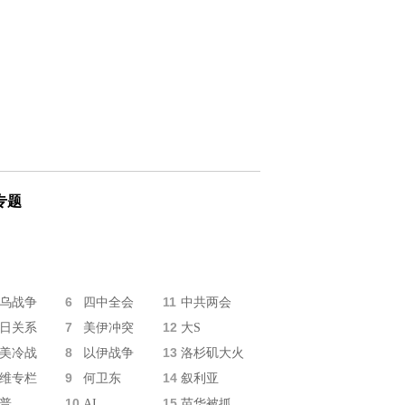
专题
6
11
乌战争
四中全会
中共两会
7
12
日关系
美伊冲突
大S
8
13
美冷战
以伊战争
洛杉矶大火
9
14
维专栏
何卫东
叙利亚
10
15
普
AI
苗华被抓