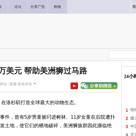
客
论坛
分类广告
购物
简
0万美元 帮助美洲狮过马路
24
评论 |
查看/发表评论
元，在洛杉矶打造全球最大的动物生态。
1
明
事件，曾有5岁男童被叼进树林、11岁女童在后院遭扑
2
爆
发土地，使它们的栖地破碎，美洲狮族群因此濒临绝
3
中
4
北