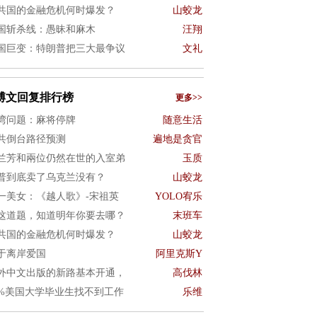
共国的金融危机何时爆发？
山蛟龙
国斩杀线：愚昧和麻木
汪翔
国巨变：特朗普把三大最争议
文礼
博文回复排行榜
更多>>
湾问题：麻将停牌
随意生活
共倒台路径预测
遍地是贪官
兰芳和兩位仍然在世的入室弟
玉质
普到底卖了乌克兰没有？
山蛟龙
一美女：《越人歌》-宋祖英
YOLO宥乐
这道题，知道明年你要去哪？
末班车
共国的金融危机何时爆发？
山蛟龙
于离岸爱国
阿里克斯Y
外中文出版的新路基本开通，
高伐林
0%美国大学毕业生找不到工作
乐维