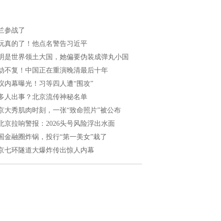
兰参战了
玩真的了！他点名警告习近平
明是世界领土大国，她偏要伪装成弹丸小国
劫不复！中国正在重演晚清最后十年
议内幕曝光！习等四人遭“围攻”
多人出事？北京流传神秘名单
京大秀肌肉时刻，一张“致命照片”被公布
北京拉响警报：2026头号风险浮出水面
国金融圈炸锅，投行“第一美女”栽了
京七环隧道大爆炸传出惊人内幕