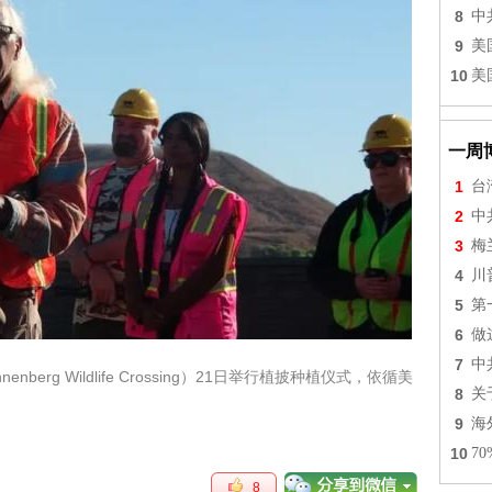
8
中
9
美
10
美
一周
1
台
2
中
3
梅
4
川
5
第
6
做
7
中
nberg Wildlife Crossing）21日举行植披种植仪式，依循美
8
关
9
海
10
7
8