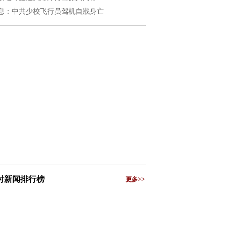
息：中共少校飞行员驾机自戕身亡
小时新闻排行榜
更多>>