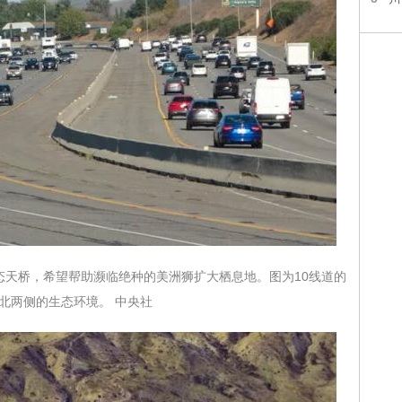
态天桥，希望帮助濒临绝种的美洲狮扩大栖息地。图为10线道的
南北两侧的生态环境。 中央社