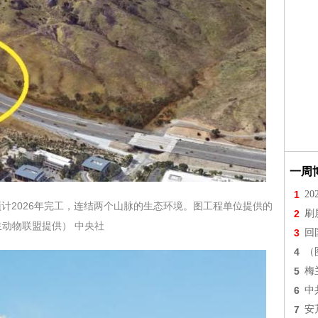
一周
1
2
预计2026年完工，连结两个山脉的生态环境。图工程单位提供的
2
刷
国家野生动物联盟提供） 中央社
3
回
4
（
5
梅
6
中
7
安