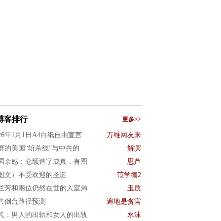
博客排行
更多>>
026年1月1日A4白纸自由宣言
万维网友来
屏的美国“斩杀线”与中共的
解滨
国杂感：仓颉造字成真，有图
思芦
图文）不受欢迎的圣诞
范学德2
兰芳和兩位仍然在世的入室弟
玉质
共倒台路径预测
遍地是贪官
芃：男人的出轨和女人的出轨
水沫