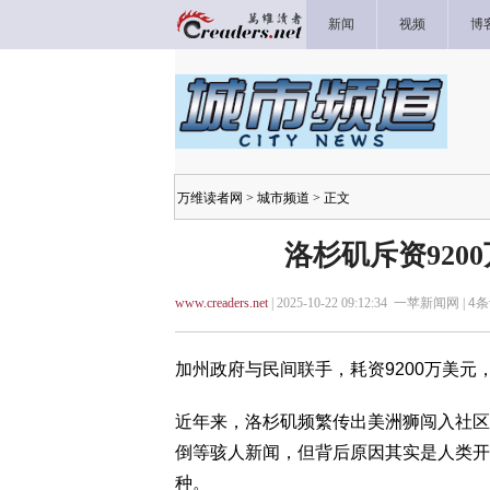
新闻
视频
博
万维读者网
>
城市频道
> 正文
洛杉矶斥资920
www.creaders.net
| 2025-10-22 09:12:34 一苹新闻网 |
4
条
加州政府与民间联手，耗资9200万美
近年来，洛杉矶频繁传出美洲狮闯入社区
倒等骇人新闻，但背后原因其实是人类开
种。