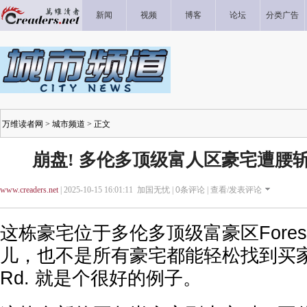
新闻
视频
博客
论坛
分类广告
万维读者网
>
城市频道
> 正文
崩盘! 多伦多顶级富人区豪宅遭腰斩 
www.creaders.net
| 2025-10-15 16:01:11 加国无忧 |
0
条评论 |
查看/发表评论
这栋豪宅位于多伦多顶级富豪区Forest
儿，也不是所有豪宅都能轻松找到买家，505 
Rd. 就是个很好的例子。