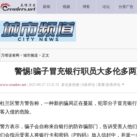
新闻
视频
博客
论坛
分类广告
万维读者网
>
城市频道
> 正文
警惕!骗子冒充银行职员大多伦多
www.creaders.net
| 2025-09-27 15:31:31 多伦多热推 |
0
条评论 |
查看/发表评论
杜兰区警方警告称，一种新的骗局正在蔓延，犯罪分子冒充银行
客入侵的危险。
警方表示，骗子会自称来自银行的防诈骗部门，告诉受害人他们
们会指示受害人将银行卡和密码（PIN码）放入信封中，并派一名