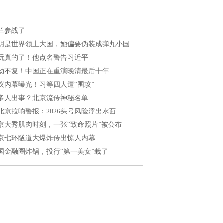
兰参战了
明是世界领土大国，她偏要伪装成弹丸小国
玩真的了！他点名警告习近平
劫不复！中国正在重演晚清最后十年
议内幕曝光！习等四人遭“围攻”
多人出事？北京流传神秘名单
北京拉响警报：2026头号风险浮出水面
京大秀肌肉时刻，一张“致命照片”被公布
京七环隧道大爆炸传出惊人内幕
国金融圈炸锅，投行“第一美女”栽了