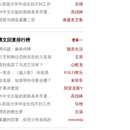
0%美国大学毕业生找不到工作
乐维
外中文出版的新路基本开通，
高伐林
朗普与德皇威廉二世
谢盛友文集
博文回复排行榜
更多>>
湾问题：麻将停牌
随意生活
兰芳和兩位仍然在世的入室弟
玉质
普到底卖了乌克兰没有？
山蛟龙
一美女：《越人歌》-宋祖英
YOLO宥乐
这道题，知道明年你要去哪？
末班车
于离岸爱国
阿里克斯Y
外中文出版的新路基本开通，
高伐林
0%美国大学毕业生找不到工作
乐维
湾区的整合梦
文庙
菓趣的回复，你至少有放风的
renweida