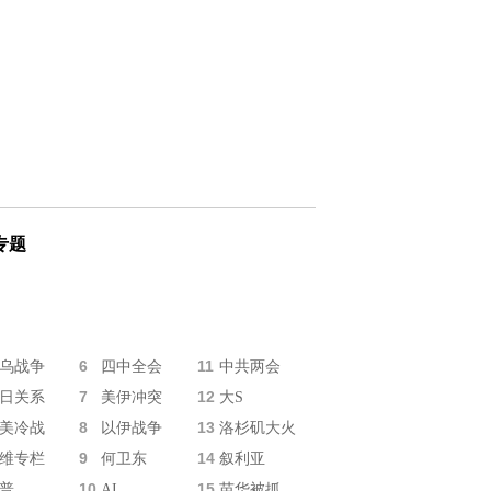
专题
6
11
乌战争
四中全会
中共两会
7
12
日关系
美伊冲突
大S
8
13
美冷战
以伊战争
洛杉矶大火
9
14
维专栏
何卫东
叙利亚
10
15
普
AI
苗华被抓