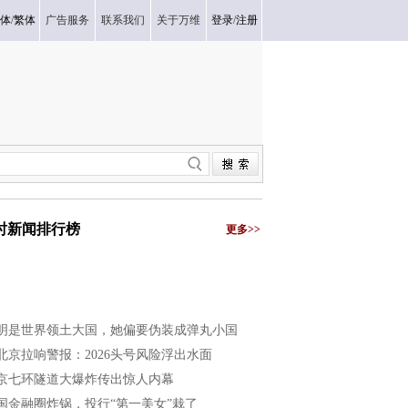
体
/
繁体
广告服务
联系我们
关于万维
登录
/
注册
小时新闻排行榜
更多>>
明是世界领土大国，她偏要伪装成弹丸小国
北京拉响警报：2026头号风险浮出水面
京七环隧道大爆炸传出惊人内幕
国金融圈炸锅，投行“第一美女”栽了