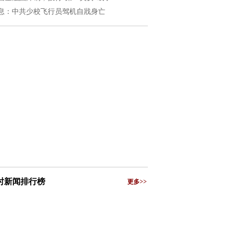
息：中共少校飞行员驾机自戕身亡
小时新闻排行榜
更多>>