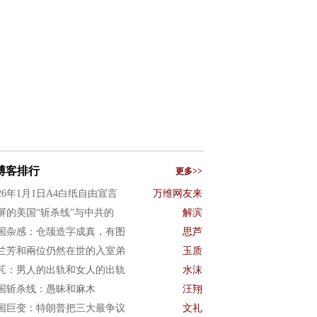
博客排行
更多>>
026年1月1日A4白纸自由宣言
万维网友来
屏的美国“斩杀线”与中共的
解滨
国杂感：仓颉造字成真，有图
思芦
兰芳和兩位仍然在世的入室弟
玉质
芃：男人的出轨和女人的出轨
水沫
国斩杀线：愚昧和麻木
汪翔
国巨变：特朗普把三大最争议
文礼