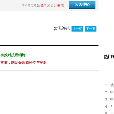
评论前需要先
登录
或者
注册
哦
暂无评论
上一页
下一页
 有效对抗癌细胞
热门
背疼痛，防治骨质疏松立竿见影
1
俄
2
中
3
中
4
万
5
川