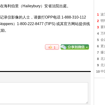
利伯里（Haileybury）安省法院出庭。
1
波
影像的人士，请拨打OPP电话 1-888-310-112
2
明
ers）1-800-222-8477 (TIPS) 或其官方网站提供线
3
要
奖励。
4
万
5
会
6
更
1
7
爆
8
北
9
北
10
中