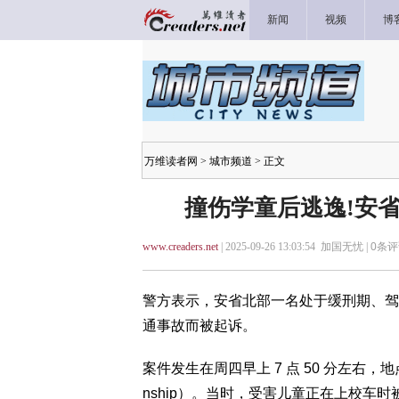
新闻
视频
博
万维读者网
>
城市频道
> 正文
撞伤学童后逃逸!安
www.creaders.net
| 2025-09-26 13:03:54 加国无忧 |
0
条评
警方表示，安省北部一名处于缓刑期、驾
通事故而被起诉。
案件发生在周四早上 7 点 50 分左右，地点位于
nship）。当时，受害儿童正在上校车