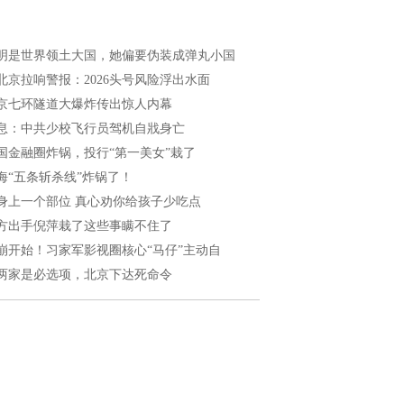
明是世界领土大国，她偏要伪装成弹丸小国
北京拉响警报：2026头号风险浮出水面
京七环隧道大爆炸传出惊人内幕
息：中共少校飞行员驾机自戕身亡
国金融圈炸锅，投行“第一美女”栽了
海“五条斩杀线”炸锅了！
身上一个部位 真心劝你给孩子少吃点
方出手倪萍栽了这些事瞒不住了
崩开始！习家军影视圈核心“马仔”主动自
两家是必选项，北京下达死命令