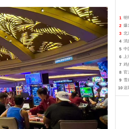
1
明
2
爆
3
北
4
消
5
中
6
上
7
鸡
8
官
9
雪
10
这