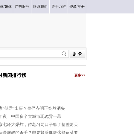
体
/
繁体
广告服务
联系我们
关于万维
登录
/
注册
小时新闻排行榜
更多>>
家“储君”出事？皇侄齐明正突然消失
年夜，中国多个大城市现诡异一幕
京七环大爆炸，传老习两口子躲了整整两天
蒜是尿酸的杀手？想要肾脏健康这些蔬菜要