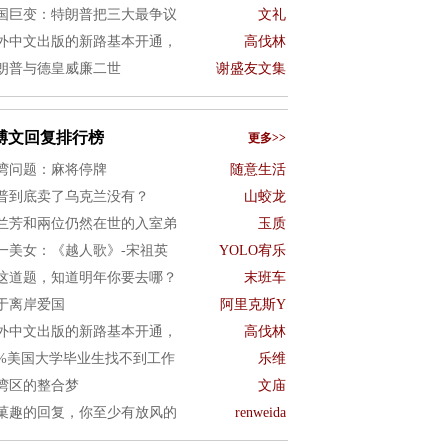
国巨变：特朗普把三大最争议
文礼
外中文出版的新路基本开通，
高伐林
朗普与德皇威廉二世
谢盛友文集
博文回复排行榜
更多>>
湾问题：麻将停牌
随意生活
普到底卖了乌克兰没有？
山蛟龙
兰芳和兩位仍然在世的入室弟
玉质
一美女：《越人歌》-宋祖英
YOLO宥乐
这道题，知道明年你要去哪？
末班车
于离岸爱国
阿里克斯Y
外中文出版的新路基本开通，
高伐林
0%美国大学毕业生找不到工作
乐维
湾区的整合梦
文庙
菓趣的回复，你至少有放风的
renweida