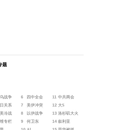
专题
6
11
乌战争
四中全会
中共两会
7
12
日关系
美伊冲突
大S
8
13
美冷战
以伊战争
洛杉矶大火
9
14
维专栏
何卫东
叙利亚
10
15
普
AI
苗华被抓