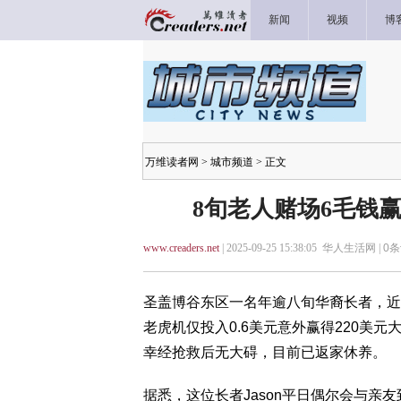
新闻
视频
博
万维读者网
>
城市频道
> 正文
8旬老人赌场6毛钱赢
www.creaders.net
| 2025-09-25 15:38:05 华人生活网 |
0
条
圣盖博谷东区一名年逾八旬华裔长者，近
老虎机仅投入0.6美元意外赢得220美
幸经抢救后无大碍，目前已返家休养。
据悉，这位长者Jason平日偶尔会与