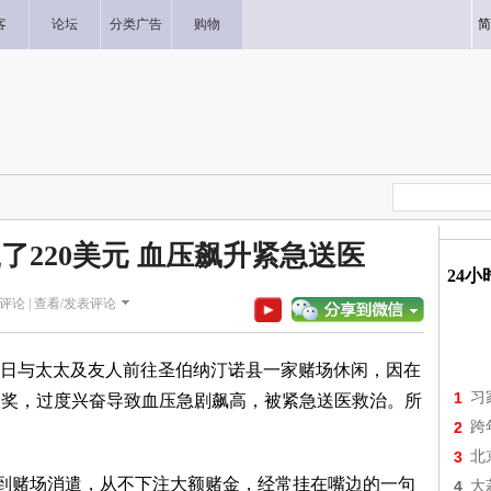
客
论坛
分类广告
购物
简
了220美元 血压飙升紧急送医
24
评论 |
查看/发表评论
日与太太及友人前往圣伯纳汀诺县一家赌场休闲，因在
1
习
元大奖，过度兴奋导致血压急剧飙高，被紧急送医救治。所
2
跨
3
北
亲友到赌场消遣，从不下注大额赌金，经常挂在嘴边的一句
4
大