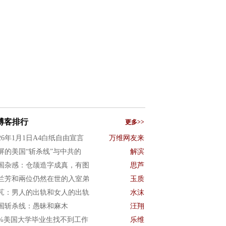
博客排行
更多>>
026年1月1日A4白纸自由宣言
万维网友来
屏的美国“斩杀线”与中共的
解滨
国杂感：仓颉造字成真，有图
思芦
兰芳和兩位仍然在世的入室弟
玉质
芃：男人的出轨和女人的出轨
水沫
国斩杀线：愚昧和麻木
汪翔
0%美国大学毕业生找不到工作
乐维