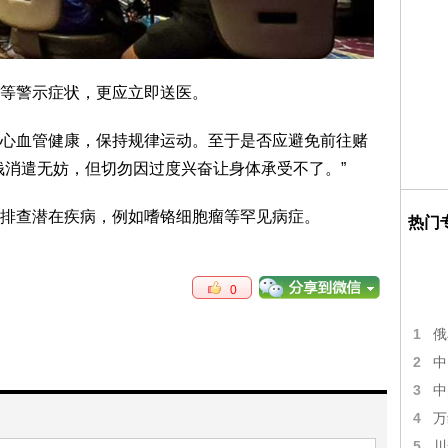
等警示症状，更应立即送医。
心血管健康，保持规律运动。至于是否应避免前往赌
钱消遣无妨，但切勿因过度兴奋让身体承受不了。”
排查潜在疾病，例如嗜铬细胞瘤等罕见病症。
热门
0
1
俄
2
中
3
中
4
万
5
川