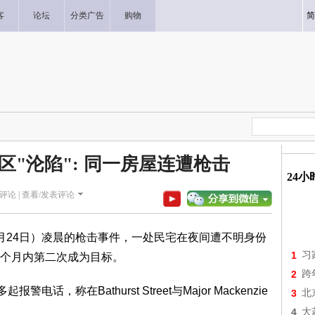
客
论坛
分类广告
购物
简
区"沦陷": 同一房屋连遭枪击
24
评论 |
查看/发表评论
月24日）凌晨的枪击事件，一处民宅在夜间遭不明身份
1
习
个月内第二次成为目标。
2
跨
，称在Bathurst Street与Major Mackenzie
3
北
4
大