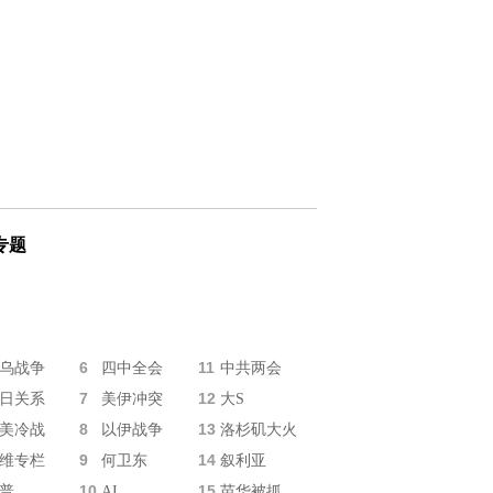
专题
6
11
乌战争
四中全会
中共两会
7
12
日关系
美伊冲突
大S
8
13
美冷战
以伊战争
洛杉矶大火
9
14
维专栏
何卫东
叙利亚
10
15
普
AI
苗华被抓