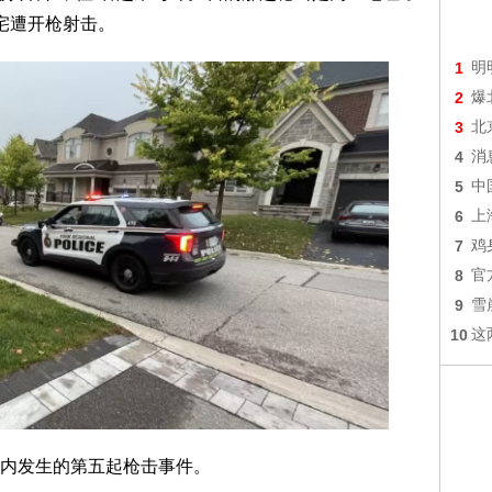
处住宅遭开枪射击。
1
明
2
爆
3
北
4
消
5
中
6
上
7
鸡
8
官
9
雪
10
这
内发生的第五起枪击事件。