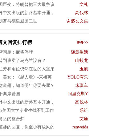
国巨变：特朗普把三大最争议
文礼
外中文出版的新路基本开通，
高伐林
朗普与德皇威廉二世
谢盛友文集
博文回复排行榜
更多>>
湾问题：麻将停牌
随意生活
普到底卖了乌克兰没有？
山蛟龙
兰芳和兩位仍然在世的入室弟
玉质
一美女：《越人歌》-宋祖英
YOLO宥乐
这道题，知道明年你要去哪？
末班车
于离岸爱国
阿里克斯Y
外中文出版的新路基本开通，
高伐林
0%美国大学毕业生找不到工作
乐维
湾区的整合梦
文庙
菓趣的回复，你至少有放风的
renweida