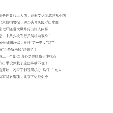
明是世界领土大国，她偏要伪装成弹丸小国
北京拉响警报：2026头号风险浮出水面
京七环隧道大爆炸传出惊人内幕
息：中共少校飞行员驾机自戕身亡
国金融圈炸锅，投行“第一美女”栽了
海“五条斩杀线”炸锅了！
身上一个部位 真心劝你给孩子少吃点
方出手倪萍栽了这些事瞒不住了
崩开始！习家军影视圈核心“马仔”主动自
两家是必选项，北京下达死命令