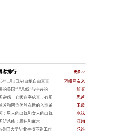
博客排行
更多>>
026年1月1日A4白纸自由宣言
万维网友来
屏的美国“斩杀线”与中共的
解滨
国杂感：仓颉造字成真，有图
思芦
兰芳和兩位仍然在世的入室弟
玉质
芃：男人的出轨和女人的出轨
水沫
国斩杀线：愚昧和麻木
汪翔
0%美国大学毕业生找不到工作
乐维