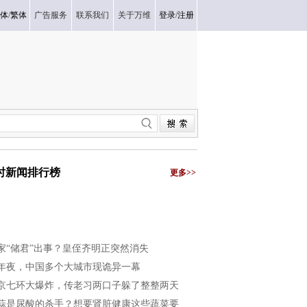
体
/
繁体
广告服务
联系我们
关于万维
登录
/
注册
小时新闻排行榜
更多>>
家“储君”出事？皇侄齐明正突然消失
年夜，中国多个大城市现诡异一幕
京七环大爆炸，传老习两口子躲了整整两天
蒜是尿酸的杀手？想要肾脏健康这些蔬菜要