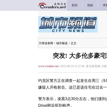
新闻
视频
博
万维读者网
>
城市频道
> 正文
突发! 大多伦多豪宅
www.creaders.net
| 2025-09-24 11:27:46 多伦多热推 |
0
条
约克区警方正在调查一起发生在周三（9
嫌疑人开枪射击。这已是该住宅在过去一
警方表示，凌晨3点30分左右，他们接到多起报警电话
Drive附近听到枪声。