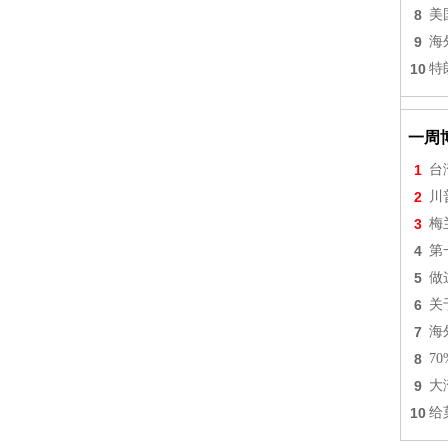
8
美
9
海
10
特
一周
1
台
2
川
3
梅
4
第
5
做
6
关
7
海
8
7
9
大
10
给