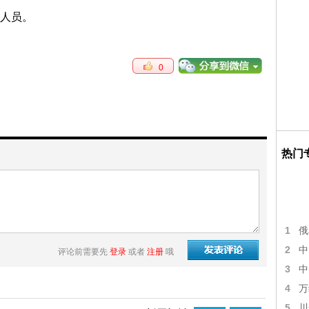
人员。
0
热门
1
俄
2
中
评论前需要先
登录
或者
注册
哦
3
中
4
万
5
川