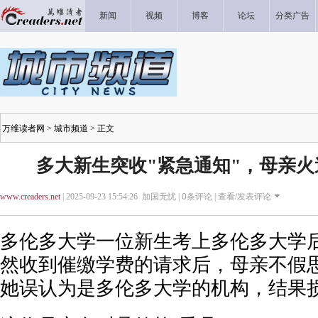
新闻
视频
博客
论坛
分类广告
万维读者网
>
城市频道
> 正文
多大新生突收"紧急通知"，母亲
www.creaders.net
| 2025-09-23 15:54:26 加国无忧 |
0
条评论 |
查看/发表评论
多伦多大学一位新生考上多伦多大学
然收到催缴学费的请求后，母亲不假
她误认为是多伦多大学的机构，结果损