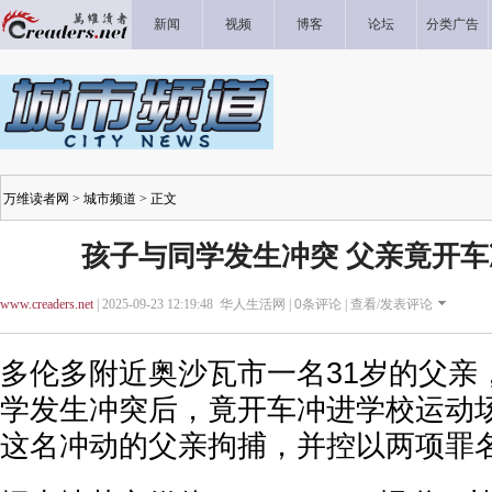
新闻
视频
博客
论坛
分类广告
万维读者网
>
城市频道
> 正文
孩子与同学发生冲突 父亲竟开
www.creaders.net
| 2025-09-23 12:19:48 华人生活网 |
0
条评论 |
查看/发表评论
多伦多附近奥沙瓦市一名31岁的父亲
学发生冲突后，竟开车冲进学校运动
这名冲动的父亲拘捕，并控以两项罪