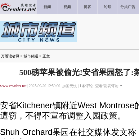
新闻
视频
博客
论坛
分类广告
万维读者网
>
城市频道
> 正文
500磅苹果被偷光!安省果园怒了
www.creaders.net
| 2025-09-20 12:59:00 加国无忧 |
1
条评论 |
查看/发表评论
安省Kitchener镇附近West Montr
遭窃，不得不宣布调整入园政策。
Shuh Orchard果园在社交媒体发文