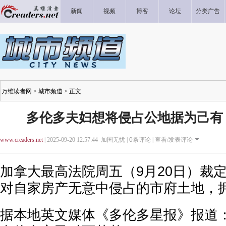
新闻
视频
博客
论坛
分类广告
万维读者网
>
城市频道
> 正文
多伦多夫妇想将侵占公地据为己有
www.creaders.net
| 2025-09-20 12:57:44 加国无忧 |
0
条评论 |
查看/发表评论
加拿大最高法院周五（9月20日）裁
对自家房产无意中侵占的市府土地，
据本地英文媒体《多伦多星报》报道