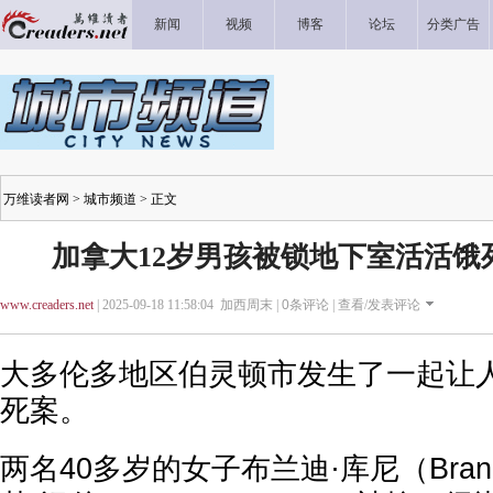
新闻
视频
博客
论坛
分类广告
万维读者网
>
城市频道
> 正文
加拿大12岁男孩被锁地下室活活饿
www.creaders.net
| 2025-09-18 11:58:04 加西周末 |
0
条评论 |
查看/发表评论
大多伦多地区伯灵顿市发生了一起让
死案。
两名40多岁的女子布兰迪·库尼（Brand