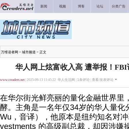
新闻
视频
博客
论坛
分类广告
万维读者网
>
城市频道
> 正文
华人网上炫富收入高 遭举报！FB
www.creaders.net
| 2025-09-13 11:45:22 华人生活网 |
1
条评论 |
查看/发表评论
在华尔街光鲜亮丽的量化金融世界里
酵。主角是一名年仅34岁的华人量化分
Wu，音译），他原本是纽约知名对冲基金 T
vestments 的高级副总裁，却因