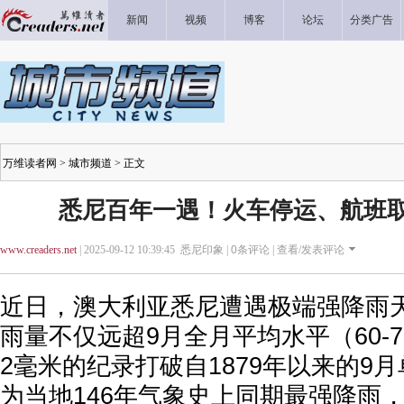
新闻
视频
博客
论坛
分类广告
万维读者网
>
城市频道
> 正文
悉尼百年一遇！火车停运、航班
www.creaders.net
| 2025-09-12 10:39:45 悉尼印象 |
0
条评论 |
查看/发表评论
近日，澳大利亚悉尼遭遇极端强降雨天
雨量不仅远超9月全月平均水平（60-7
2毫米的纪录打破自1879年以来的9
为当地146年气象史上同期最强降雨