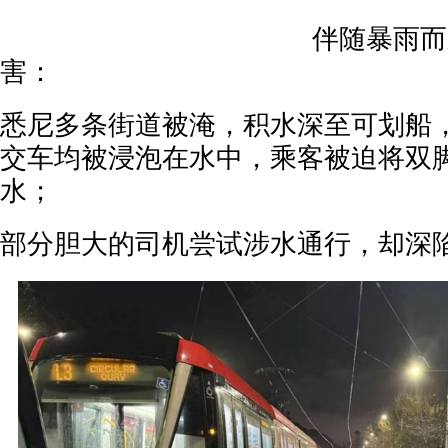
伴随暴雨而
害：
悉尼多条街道被淹，积水深至可划船
交车均被浸泡在水中，乘客被迫将双
水；
部分胆大的司机尝试涉水通行，却深