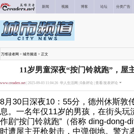
新闻
视频
博客
论坛
分类广告
万维读者网
>
城市频道
> 正文
11岁男童深夜“按门铃就跑”，屋
www.creaders.net
| 2025-09-03 11:04:26 华人生活网 |
0
条评论 |
查看/发表评论
8月30日深夜10：55分，德州休斯
息。一名年仅11岁的男孩，在街头玩流行
作剧“按门铃就跑”（俗称 ding-dong-
时遭屋主开枪射击，中弹倒地。警方