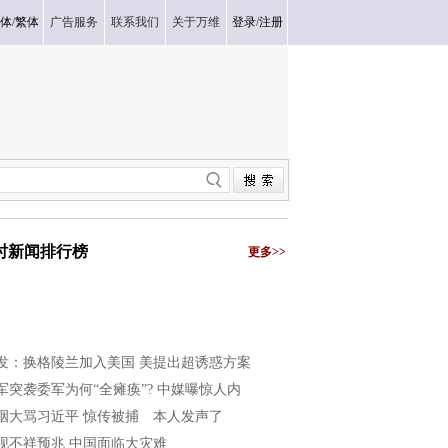
体
/
繁体
广告服务
联系我们
关于万维
登录
/
注册
小时新闻排行榜
更多>>
发：换格陵兰加入美国 美提出超诱惑方案
军突袭委军为何“全瘫痪”? 中媒曝惊人内
咽大骂习近平 惊传被捕 本人发声了
现不祥预兆 中国面临大灾难