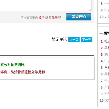
8
一
9
中
10
大
评论前需要先
登录
或者
注册
哦
一周
暂无评论
上一页
下一页
1
社
2
马
3
关
4
中
 有效对抗癌细胞
5
马
背疼痛，防治骨质疏松立竿见影
6
马
7
中
8
川
9
台
10
大