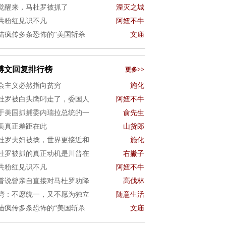
觉醒来，马杜罗被抓了
湮灭之城
共粉红见识不凡
阿妞不牛
陆疯传多条恐怖的“美国斩杀
文庙
博文回复排行榜
更多>>
会主义必然指向贫穷
施化
杜罗被白头鹰叼走了，委国人
阿妞不牛
于美国抓捕委内瑞拉总统的一
俞先生
美真正差距在此
山货郎
杜罗夫妇被擒，世界更接近和
施化
杜罗被抓的真正动机是川普在
右撇子
共粉红见识不凡
阿妞不牛
普说曾亲自直接对马杜罗劝降
高伐林
湾：不愿统一，又不愿为独立
随意生活
陆疯传多条恐怖的“美国斩杀
文庙