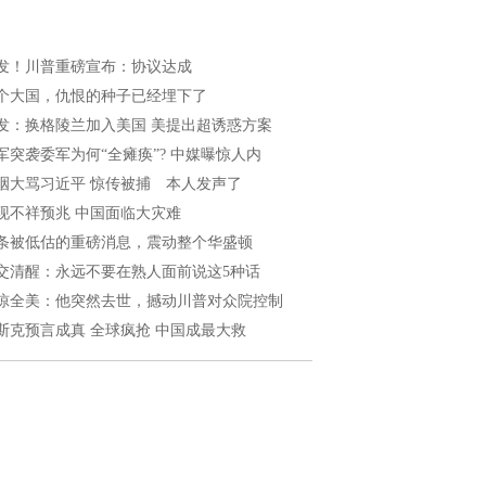
发！川普重磅宣布：协议达成
个大国，仇恨的种子已经埋下了
发：换格陵兰加入美国 美提出超诱惑方案
军突袭委军为何“全瘫痪”? 中媒曝惊人内
咽大骂习近平 惊传被捕 本人发声了
现不祥预兆 中国面临大灾难
条被低估的重磅消息，震动整个华盛顿
交清醒：永远不要在熟人面前说这5种话
惊全美：他突然去世，撼动川普对众院控制
斯克预言成真 全球疯抢 中国成最大救