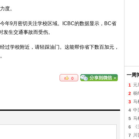
力度。
年9月密切关注学校区域。ICBC的数据显示，BC省
车时发生交通事故而受伤。
经过学校附近，请轻踩油门。这能帮你省下数百加元，
。
一周
0
1
元
2
杨
3
马
4
中
5
马
6
《
7
川