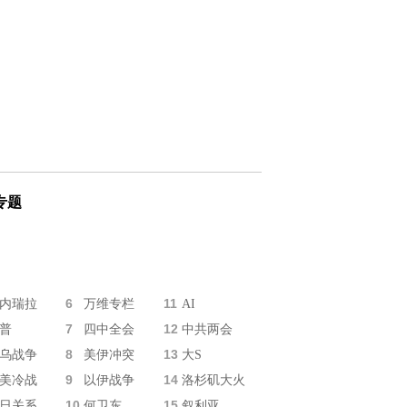
专题
6
11
内瑞拉
万维专栏
AI
7
12
普
四中全会
中共两会
8
13
乌战争
美伊冲突
大S
9
14
美冷战
以伊战争
洛杉矶大火
10
15
日关系
何卫东
叙利亚