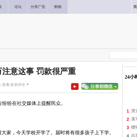
客
论坛
分类广告
购物
简
注意这事 罚款很严重
24
|
查看/发表评论
方纷纷在社交媒体上提醒民众。
1
突
2
美
3
哽
醒大家，今天学校开学了。届时将有很多孩子上下学。
4
出