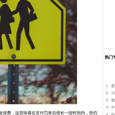
热门
1
委
2
川
3
俄
4
中
员风险保费，这意味着在支付罚单后很长一段时间内，您仍
5
中