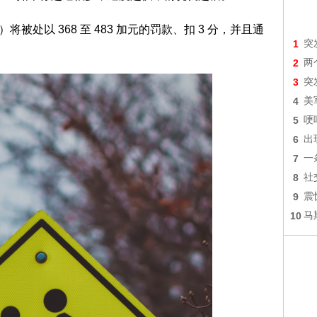
将被处以 368 至 483 加元的罚款、扣 3 分，并且通
1
突
2
两
3
突
4
美
5
哽
6
出
7
一
8
社
9
震
10
马