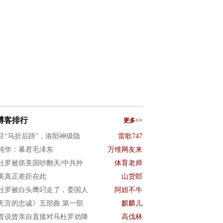
博客排行
更多>>
旦“马折后蹄”，洛阳神级隐
雷歌747
纯华：暴君毛泽东
万维网友来
杜罗被抓美国吵翻天/中共外
体育老师
美真正差距在此
山货郎
杜罗被白头鹰叼走了，委国人
阿妞不牛
无言的忠诚》五部曲 第一部
麒麟儿
普说曾亲自直接对马杜罗劝降
高伐林