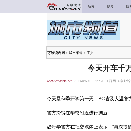
新闻
视频
博
万维读者网
>
城市频道
> 正文
今天开车千万
www.creaders.net
| 2025-09-02 11:29:31 加西网 |
0
条评论 
今天是秋季开学第一天，BC省及大温警
警方纷纷在学校附近进行测速。
温哥华警方在社交媒体上表示：“再次提