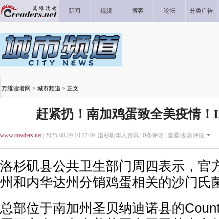
新闻
视频
博客
论坛
分类广告
万维读者网
>
城市频道
> 正文
赶紧扔！南加鸡蛋致全美疫情！
www.creaders.net
| 2025-08-29 10:27:49 洛杉矶华人资讯 |
0
条评论 |
查看/发表评论
洛杉矶县公共卫生部门周四表示，官
州和内华达州分销鸡蛋相关的沙门氏
总部位于南加州圣贝纳迪诺县的Country