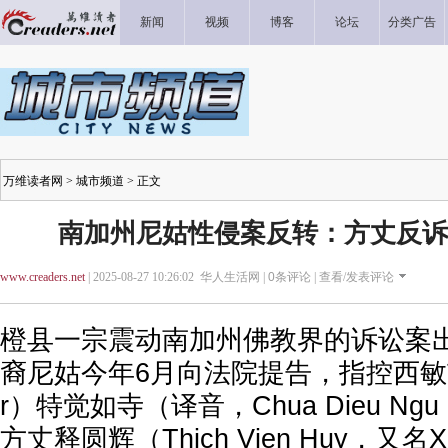
新闻
视频
博客
论坛
分类广告
万维读者网
>
城市频道
> 正文
南加州尼姑性侵案反转：方丈反诉索
www.creaders.net
| 2025-08-27 10:26:02 华人生活网 |
0
条评论 |
查看/发表评论
橙县一宗震动南加州佛教界的诉讼案
裔尼姑今年6月向法院提告，指控西敏市（W
r）特觉如寺（译音，Chua Dieu Ngu Bu
方丈释圆辉（Thich Vien Huy，又名Xu