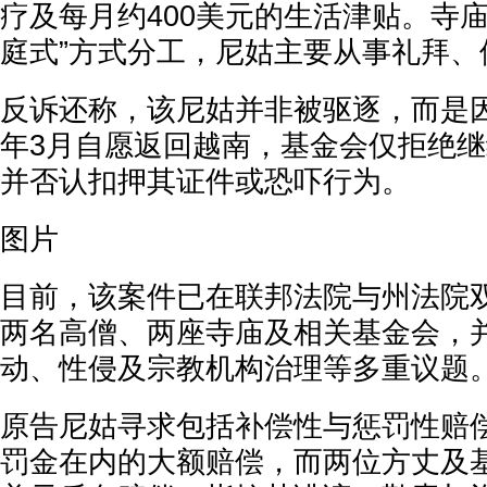
疗及每月约400美元的生活津贴。寺
庭式”方式分工，尼姑主要从事礼拜、
反诉还称，该尼姑并非被驱逐，而是因
年3月自愿返回越南，基金会仅拒绝
并否认扣押其证件或恐吓行为。
图片
目前，该案件已在联邦法院与州法院
两名高僧、两座寺庙及相关基金会，
动、性侵及宗教机构治理等多重议题
原告尼姑寻求包括补偿性与惩罚性赔
罚金在内的大额赔偿，而两位方丈及基