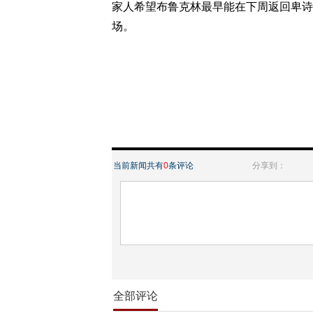
家人希望布鲁克林最早能在下周返回卑诗
场。
当前新闻共有
0
条评论
分享到：
全部评论