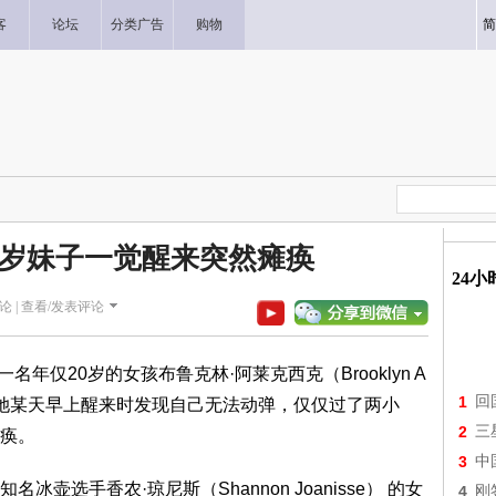
客
论坛
分类广告
购物
简
0岁妹子一觉醒来突然瘫痪
24
论 |
查看/发表评论
一名年仅20岁的女孩布鲁克林·阿莱克西克（Brooklyn A
1
回
折。她某天早上醒来时发现自己无法动弹，仅仅过了两小
2
三
痪。
3
中
壶选手香农·琼尼斯（Shannon Joanisse） 的女
4
刚