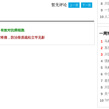
8
川
暂无评论
上一页
下一页
9
一
10
人
 有效对抗癌细胞
一周
背疼痛，防治骨质疏松立竿见影
1
马
2
东
3
川
4
强
5
马
6
中
7
老
8
川
9
关
10
7