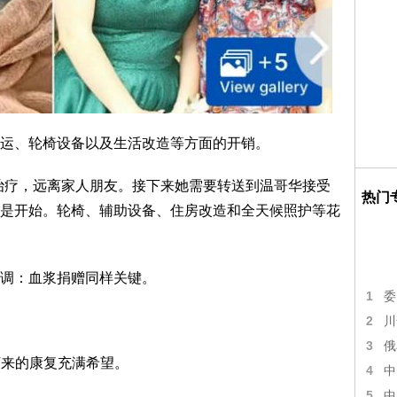
运、轮椅设备以及生活改造等方面的开销。
治疗，远离家人朋友。接下来她需要转送到温哥华接受
热门
是开始。轮椅、辅助设备、住房改造和全天候照护等花
调：血浆捐赠同样关键。
1
委
2
川
3
俄
下来的康复充满希望。
4
中
5
中