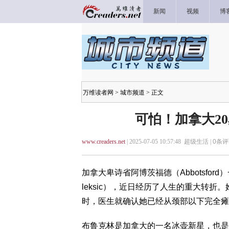
新闻
视频
博
万维读者网
>
城市频道
> 正文
可怕！加拿大2
www.creaders.net
| 2025-07-05 10:57:48 超级生活 |
0
条评
加拿大卑诗省阿博茨福德（Abbotsford）
leksic），近日经历了人生的重大转
时，医生就确认她已经从颈部以下完全瘫
布鲁克林是加拿大的一名冰壶新星，也是知名冰