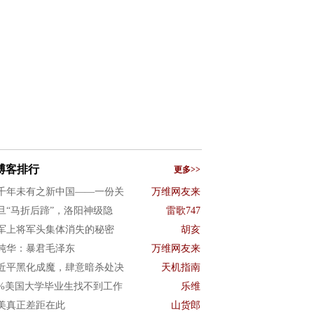
博客排行
更多>>
千年未有之新中国——一份关
万维网友来
旦“马折后蹄”，洛阳神级隐
雷歌747
军上将军头集体消失的秘密
胡亥
纯华：暴君毛泽东
万维网友来
近平黑化成魔，肆意暗杀处决
天机指南
0%美国大学毕业生找不到工作
乐维
美真正差距在此
山货郎