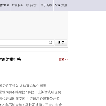
体
/
繁体
广告服务
联系我们
关于万维
登录
/
注册
小时新闻排行榜
更多>>
国后憋了好久 才敢直说这个国家
星堆为何不继续挖? 再挖下去神话或成现实
国代表团困在委国 川普最忠心盟友公开名
签20年石油大单！马杜罗被捕，三大冲击袭