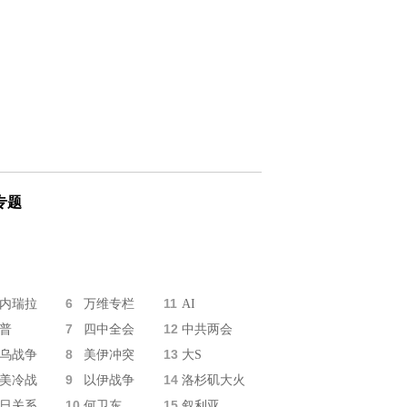
专题
6
11
内瑞拉
万维专栏
AI
7
12
普
四中全会
中共两会
8
13
乌战争
美伊冲突
大S
9
14
美冷战
以伊战争
洛杉矶大火
10
15
日关系
何卫东
叙利亚