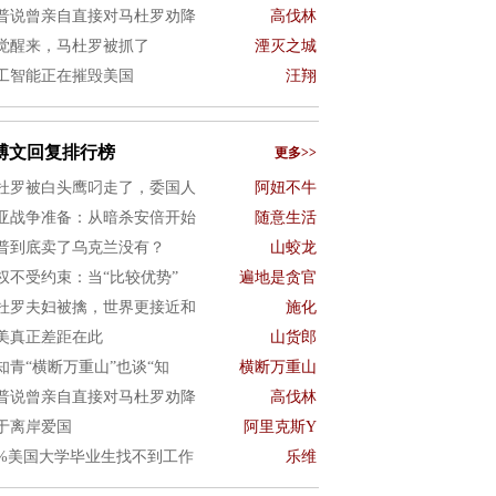
普说曾亲自直接对马杜罗劝降
高伐林
觉醒来，马杜罗被抓了
湮灭之城
工智能正在摧毁美国
汪翔
博文回复排行榜
更多>>
杜罗被白头鹰叼走了，委国人
阿妞不牛
亚战争准备：从暗杀安倍开始
随意生活
普到底卖了乌克兰没有？
山蛟龙
权不受约束：当“比较优势”
遍地是贪官
杜罗夫妇被擒，世界更接近和
施化
美真正差距在此
山货郎
知青“横断万重山”也谈“知
横断万重山
普说曾亲自直接对马杜罗劝降
高伐林
于离岸爱国
阿里克斯Y
0%美国大学毕业生找不到工作
乐维