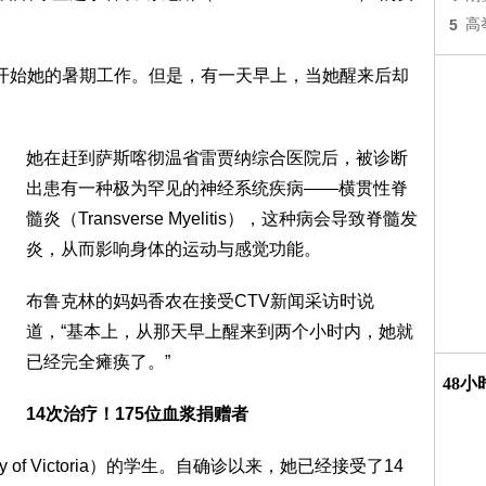
5
高
开始她的暑期工作。但是，有一天早上，当她醒来后却
她在赶到萨斯喀彻温省雷贾纳综合医院后，被诊断
出患有一种极为罕见的神经系统疾病——横贯性脊
髓炎（Transverse Myelitis），这种病会导致脊髓发
炎，从而影响身体的运动与感觉功能。
布鲁克林的妈妈香农在接受CTV新闻采访时说
道，“基本上，从那天早上醒来到两个小时内，她就
已经完全瘫痪了。”
48
14次治疗！175位血浆捐赠者
 of Victoria）的学生。自确诊以来，她已经接受了14