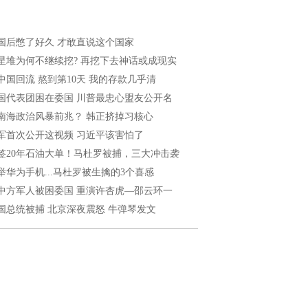
国后憋了好久 才敢直说这个国家
星堆为何不继续挖? 再挖下去神话或成现实
中国回流 熬到第10天 我的存款几乎清
国代表团困在委国 川普最忠心盟友公开名
南海政治风暴前兆？ 韩正挤掉习核心
军首次公开这视频 习近平该害怕了
签20年石油大单！马杜罗被捕，三大冲击袭
举华为手机...马杜罗被生擒的3个喜感
中方军人被困委国 重演许杏虎—邵云环一
国总统被捕 北京深夜震怒 牛弹琴发文