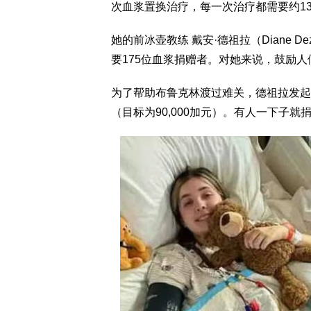
次血浆置换治疗，每一次治疗都需要约1
她的前冰壶教练 戴安·德祖拉（Diane D
要175位血浆捐赠者。对她来说，鼓励人
为了帮助布鲁克林渡过难关，德祖拉发起了一
（目标为90,000加元）。有人一下子就捐了