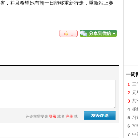
省，并且希望她有朝一日能够重新行走，重新站上赛
1
一周
1
三
2
元
3
共
4
杨
评论前需要先
登录
或者
注册
哦
5
习
6
7
7
中