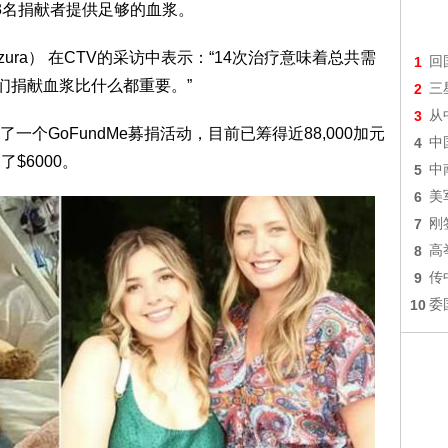
3名捐献者提供足够的血浆。
ezura） 在CTV的采访中表示：“14次治疗意味着总共需
1
回
们捐献血浆比什么都重要。”
2
三
3
从
个GoFundMe募捐活动，目前已筹得近88,000加元
4
中
$6000。
5
中
6
美
7
刚
8
高
9
传
10
委