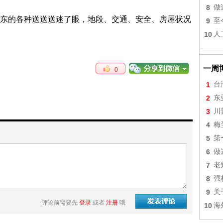
8
做
东的各种送送送迷了眼，地段、交通、安全、房屋状况
9
至
10
人
一周
0
1
台
2
东
3
川
4
梅
5
第
6
做
7
老
8
强
9
关
评论前需要先
登录
或者
注册
哦
10
海