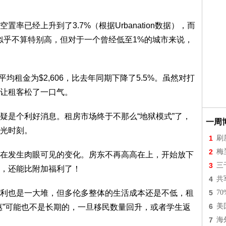
率已经上升到了3.7%（根据Urbanation数据），而
似乎不算特别高，但对于一个曾经低至1%的城市来说，
平均租金为$2,606，比去年同期下降了5.5%。虽然对打
让租客松了一口气。
疑是个利好消息。租房市场终于不那么“地狱模式”了，
一周
光时刻。
1
刷
2
梅
在发生肉眼可见的变化。房东不再高高在上，开始放下
3
三
，还能比附加福利了！
4
共
利也是一大堆，但多伦多整体的生活成本还是不低，租
5
7
6
美
惠”可能也不是长期的，一旦移民数量回升，或者学生返
7
海