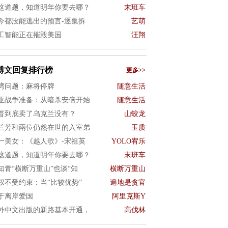
这道题，知道明年你要去哪？
末班车
今都没能逃出的预言-逐集拆
艺萌
工智能正在摧毁美国
汪翔
博文回复排行榜
更多>>
湾问题：麻将停牌
随意生活
亚战争准备：从暗杀安倍开始
随意生活
普到底卖了乌克兰没有？
山蛟龙
兰芳和兩位仍然在世的入室弟
玉质
一美女：《越人歌》-宋祖英
YOLO宥乐
这道题，知道明年你要去哪？
末班车
知青“横断万重山”也谈“知
横断万重山
权不受约束：当“比较优势”
遍地是贪官
于离岸爱国
阿里克斯Y
外中文出版的新路基本开通，
高伐林