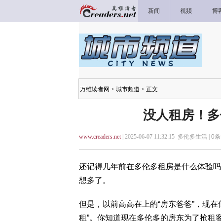
新闻
视频
博
万维读者网
>
城市频道
> 正文
没人租房！多
www.creaders.net
| 2025-06-07 11:32:15 多伦多生活 |
0
条
还记得几年前在多伦多租房是什么体验吗
想多了。
但是，以前高高在上的“房东爸爸”，现
租”。你知道现在多伦多的房东为了抢租