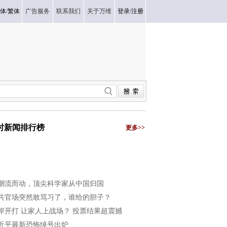
体
/
繁体
广告服务
联系我们
关于万维
登录
/
注册
小时新闻排行榜
更多>>
潮流而动，顶尖科学家从中国归国
共官场突然敢骂习了，谁给的胆子？
岸开打 让家人上战场？ 投票结果超震撼
近平最新恐怖绰号出炉