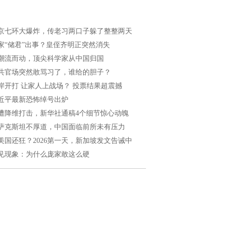
京七环大爆炸，传老习两口子躲了整整两天
家“储君”出事？皇侄齐明正突然消失
潮流而动，顶尖科学家从中国归国
共官场突然敢骂习了，谁给的胆子？
岸开打 让家人上战场？ 投票结果超震撼
近平最新恐怖绰号出炉
遭降维打击，新华社通稿4个细节惊心动魄
萨克斯坦不厚道，中国面临前所未有压力
美国还狂？2026第一天，新加坡发文告诫中
见现象：为什么庞家敢这么硬