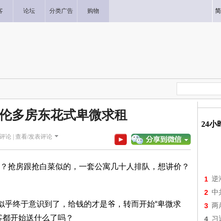
客
论坛
分类广告
购物
简
伦多房东花式卑微求租
24
评论 |
查看/发表评论
？抢房跟抢白菜似的，一套公寓几十人排队，想讲价？
1
逆
2
中
在似乎终于意识到了，给钱的才是爷，转而开始“卑微求
3
两
客都开始送什么了吗？
4
习