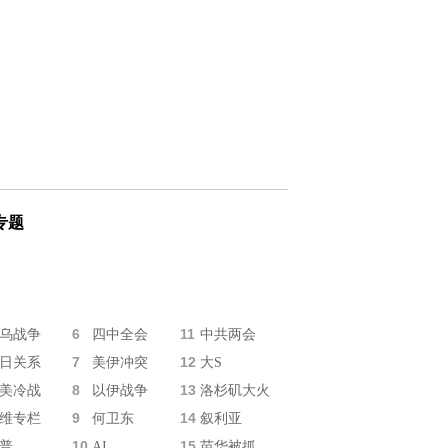
专题
6
11
乌战争
四中全会
中共两会
7
12
日关系
美伊冲突
大S
8
13
美冷战
以伊战争
洛杉矶大火
9
14
维专栏
何卫东
叙利亚
10
15
普
AI
苗华被抓