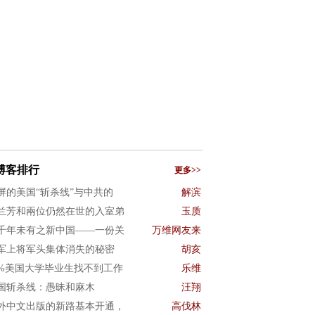
博客排行
更多>>
屏的美国“斩杀线”与中共的
解滨
兰芳和兩位仍然在世的入室弟
玉质
千年未有之新中国——一份关
万维网友来
军上将军头集体消失的秘密
胡亥
0%美国大学毕业生找不到工作
乐维
国斩杀线：愚昧和麻木
汪翔
外中文出版的新路基本开通，
高伐林