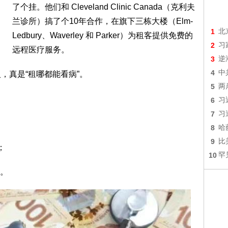
了个挂。他们和 Cleveland Clinic Canada（克利夫
兰诊所）搞了个10年合作，在旗下三栋大楼（Elm-
1
北
Ledbury、Waverley 和 Parker）为租客提供免费的
2
习
远程医疗服务。
3
逆
4
中
要加入，真是“租哪都能看病”。
5
两
6
习
7
习
8
哈
9
比
；
10
罕
。