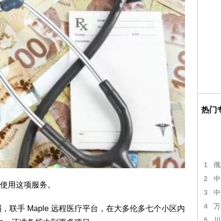
热门
1
俄
2
中
册使用这项服务。
3
中
4
万
示弱，联手 Maple 远程医疗平台，在大多伦多七个小区内
5
川