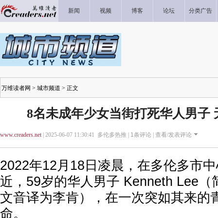
新闻
视频
博客
论坛
分类广告
万维读者网
>
城市频道
> 正文
8名未成年少女当街打死华人男子
www.creaders.net
| 2025-06-07 11:30:41 多伦多热推 |
1
条评论 |
查看/发表评论
2022年12月18日凌晨，在多伦多市中心
近，59岁的华人男子 Kenneth Lee（简
文音译为李肯），在一次突如其来的
命。