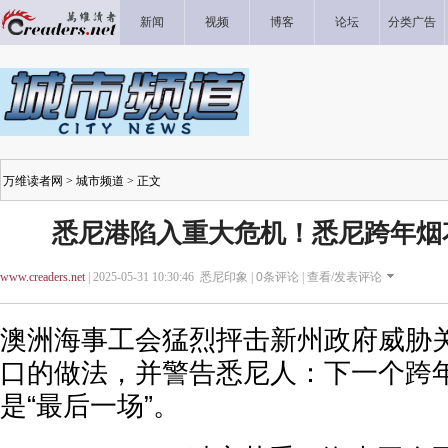
新闻
视频
博客
论坛
分类广告
万维读者网
>
城市频道
> 正文
悉尼港陷入重大危机！悉尼跨年烟
www.creaders.net
| 2025-05-31 10:30:46 悉尼印象 |
0
条评论 |
查看/发表评论
澳洲海事工会猛烈抨击新州政府威胁关闭Gl
口的做法，并警告悉尼人：下一个跨
是“最后一场”。