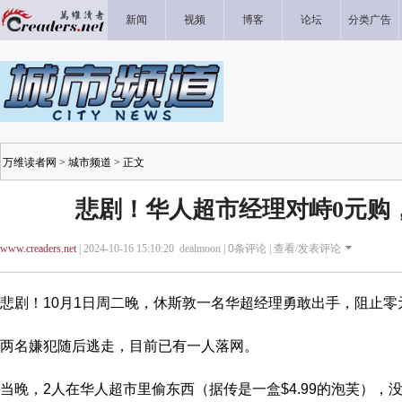
新闻
视频
博客
论坛
分类广告
万维读者网
>
城市频道
> 正文
悲剧！华人超市经理对峙0元购
www.creaders.net
| 2024-10-16 15:10:20 dealmoon |
0
条评论 |
查看/发表评论
悲剧！10月1日周二晚，休斯敦一名华超经理勇敢出手，阻止零
两名嫌犯随后逃走，目前已有一人落网。
当晚，2人在华人超市里偷东西（据传是一盒$4.99的泡芙），