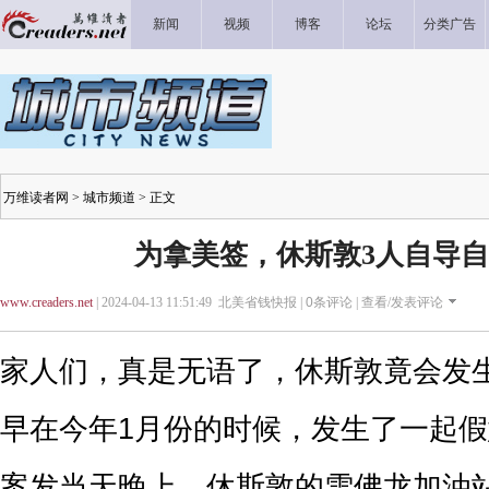
新闻
视频
博客
论坛
分类广告
万维读者网
>
城市频道
> 正文
为拿美签，休斯敦3人自导
www.creaders.net
| 2024-04-13 11:51:49 北美省钱快报 |
0
条评论 |
查看/发表评论
家人们，真是无语了，休斯敦竟会发生这
早在今年1月份的时候，发生了一起
案发当天晚上，休斯敦的雪佛龙加油站（Che