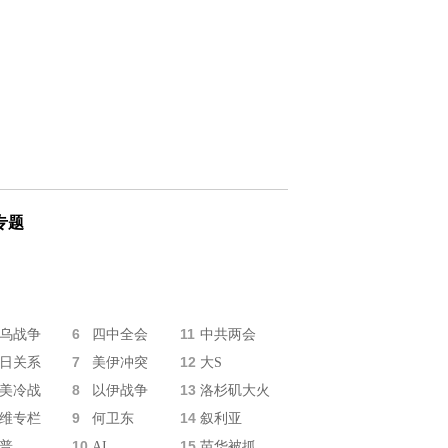
专题
6
11
乌战争
四中全会
中共两会
7
12
日关系
美伊冲突
大S
8
13
美冷战
以伊战争
洛杉矶大火
9
14
维专栏
何卫东
叙利亚
10
15
普
AI
苗华被抓