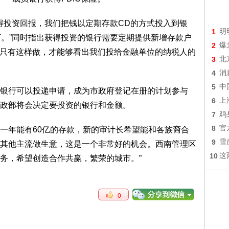
，获得投资回报，我们把钱以定期存款CD的方式投入到银
1
明
万。”同时指出获得投资的银行需要定期提供新增存款户
2
爆
：“只有这样做，才能够看出我们投给金融单位的纳税人的
3
北
4
消
5
中
银行可以投递申请，成为市政府登记在册的计划参与
6
上
政部将会决定要投资的银行和金额。
7
鸡
8
官
一年能有60亿的存款，新的审计长希望能和各族裔合
9
雪
其他主流做生意，这是一个非常好的机会。西南管理区
10
这
务，希望创造合作共赢，繁荣的城市。”
0