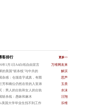
博客排行
更多>>
026年1月1日A4白纸自由宣言
万维网友来
屏的美国“斩杀线”与中共的
解滨
国杂感：仓颉造字成真，有图
思芦
兰芳和兩位仍然在世的入室弟
玉质
芃：男人的出轨和女人的出轨
水沫
国斩杀线：愚昧和麻木
汪翔
0%美国大学毕业生找不到工作
乐维