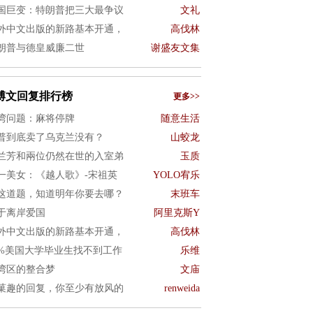
国巨变：特朗普把三大最争议
文礼
外中文出版的新路基本开通，
高伐林
朗普与德皇威廉二世
谢盛友文集
博文回复排行榜
更多>>
湾问题：麻将停牌
随意生活
普到底卖了乌克兰没有？
山蛟龙
兰芳和兩位仍然在世的入室弟
玉质
一美女：《越人歌》-宋祖英
YOLO宥乐
这道题，知道明年你要去哪？
末班车
于离岸爱国
阿里克斯Y
外中文出版的新路基本开通，
高伐林
0%美国大学毕业生找不到工作
乐维
湾区的整合梦
文庙
菓趣的回复，你至少有放风的
renweida