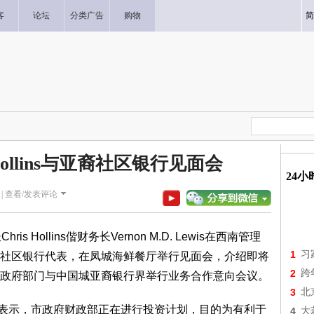
客
论坛
分类广告
购物
简
Hollins与亚裔社区银行见面会
24
|
查看/发表评论
Hollins偕财务长Vernon M.D. Lewis在西南管理
1
习
社区银行代表，在凤城海鲜餐厅举行见面会，介绍即将
2
跨
政府部门与中国城亚裔银行界举行业务合作意向会议。
3
北
lins表示，市政府财政部正在进行投资计划，目的为有利于
4
大