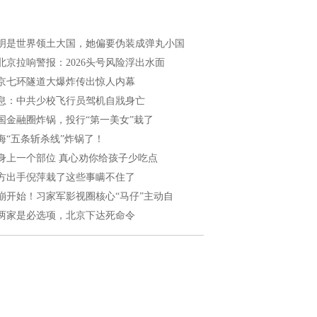
明是世界领土大国，她偏要伪装成弹丸小国
北京拉响警报：2026头号风险浮出水面
京七环隧道大爆炸传出惊人内幕
息：中共少校飞行员驾机自戕身亡
国金融圈炸锅，投行“第一美女”栽了
海“五条斩杀线”炸锅了！
身上一个部位 真心劝你给孩子少吃点
方出手倪萍栽了这些事瞒不住了
崩开始！习家军影视圈核心“马仔”主动自
两家是必选项，北京下达死命令