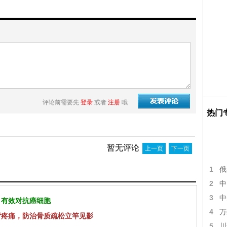
评论前需要先
登录
或者
注册
哦
热门
暂无评论
上一页
下一页
1
俄
2
中
3
中
 有效对抗癌细胞
4
万
背疼痛，防治骨质疏松立竿见影
5
川