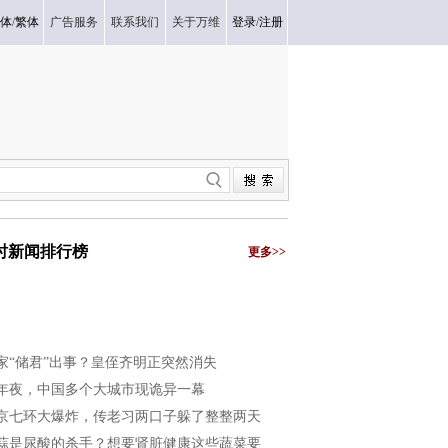
体
/
繁体
广告服务
联系我们
关于万维
登录
/
注册
小时新闻排行榜
更多>>
家“储君”出事？皇侄齐明正突然消失
年夜，中国多个大城市现诡异一幕
京七环大爆炸，传老习两口子躲了整整两天
蒜是尿酸的杀手？想要肾脏健康这些蔬菜要