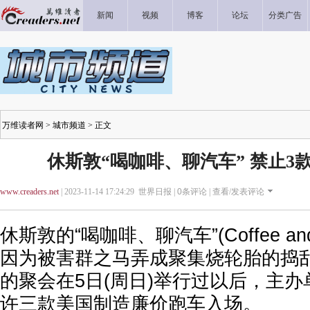
新闻
视频
博客
论坛
分类广告
万维读者网
>
城市频道
> 正文
休斯敦“喝咖啡、聊汽车” 禁止3
www.creaders.net
| 2023-11-14 17:24:29 世界日报 |
0
条评论 |
查看/发表评论
休斯敦的“喝咖啡、聊汽车”(Coffee an
因为被害群之马弄成聚集烧轮胎的捣乱
的聚会在5日(周日)举行过以后，主办
许三款美国制造廉价跑车入场。