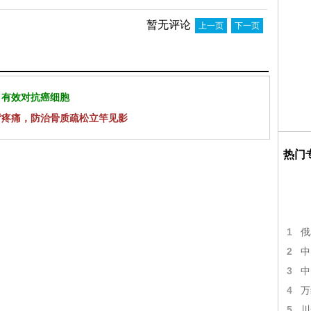
暂无评论
上一页
下一页
 有效对抗癌细胞
背疼痛，防治骨质疏松立竿见影
热门
1
俄
2
中
3
中
4
万
5
川