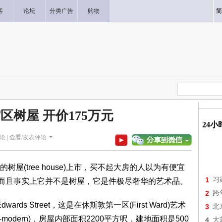
客
论坛
分类广告
购物
简
区树屋 开价175万元
24
论 |
查看/发表评论
屋(tree house)上市，买不起大房的人以为有便宜
1
习
，而且事实上它并不是树屋，它是件极尽奢华的艺术品。
2
跨
ds Street，这是在休斯敦第一区(First Ward)艺术
3
北
-modern)，房屋内部面积2200平方呎，建地面积是500
4
大