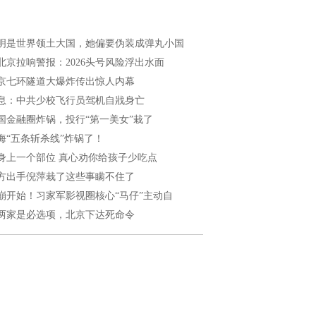
明是世界领土大国，她偏要伪装成弹丸小国
北京拉响警报：2026头号风险浮出水面
京七环隧道大爆炸传出惊人内幕
息：中共少校飞行员驾机自戕身亡
国金融圈炸锅，投行“第一美女”栽了
海“五条斩杀线”炸锅了！
身上一个部位 真心劝你给孩子少吃点
方出手倪萍栽了这些事瞒不住了
崩开始！习家军影视圈核心“马仔”主动自
两家是必选项，北京下达死命令