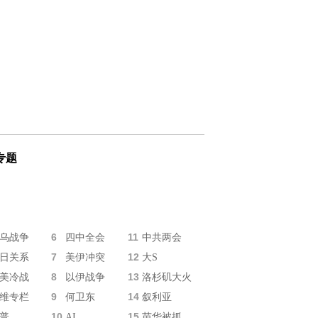
专题
6
11
乌战争
四中全会
中共两会
7
12
日关系
美伊冲突
大S
8
13
美冷战
以伊战争
洛杉矶大火
9
14
维专栏
何卫东
叙利亚
10
15
普
AI
苗华被抓