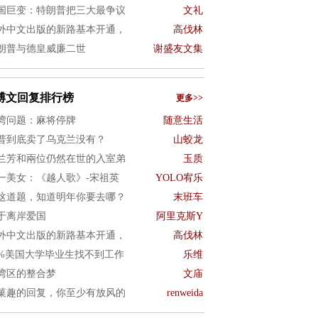
国巨变：特朗普把三大最争议
文礼
外中文出版的新路基本开通，
高伐林
朗普与德皇威廉二世
谢盛友文集
博文回复排行榜
更多>>
湾问题：麻将停牌
随意生活
普到底卖了乌克兰没有？
山蛟龙
兰芳和兩位仍然在世的入室弟
玉质
一美女：《越人歌》-宋祖英
YOLO宥乐
这道题，知道明年你要去哪？
末班车
于离岸爱国
阿里克斯Y
外中文出版的新路基本开通，
高伐林
0%美国大学毕业生找不到工作
乐维
湾区的整合梦
文庙
菓趣的回复，你至少有放风的
renweida