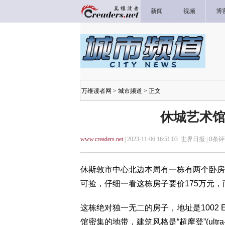
新闻
视频
博
万维读者网
>
城市频道
> 正文
休城艺术馆
www.creaders.net
| 2023-11-06 16:51:03 世界日报 |
0
条评
休斯敦市中心北边本周有一栋有两个卧房的树
可捡，仔细一看这栋房子要价175万元
这栋绝对独一无二的房子，地址是1002 Edwar
馆密集的地带，建筑风格是“超摩登”(ultra