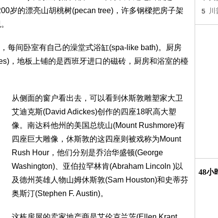
岁的漂亮山胡桃树(pecan tree)，许多钢樑把房子架
5
川
观。
卧室有自己的澡堂式浴缸(spa-like bath)。厨房
iances)，地板上铺的是西班牙进口的磁砖，厨房和浴室的檯
。
从侧面的窗户看出去，可以看到休斯敦雕塑家大卫
艾迪克斯(David Adickes)创作的四座18呎高大塑
像。南达科他州的美国总统山(Mount Rushmore)有
四座巨大雕像，休斯敦的这四座则被戏称为Mount
Rush Hour，他们分别是乔治华盛顿(George
Washington)、亚伯拉罕林肯(Abraham Lincoln )以
48
及德州英雄人物山姆休斯敦(Sam Houston)和史蒂芬
奥斯汀(Stephen F. Austin)。
这栋房屋的卖家地产商是艾伦克兰茨(Ellen Krant