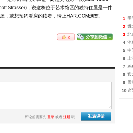
tt Strasser)，说这栋位于艺术馆区的独特住屋是一件
，或想预约看房的读者，请上HAR.COM浏览。
1
明
2
爆
3
北
0
4
消
5
中
6
上
7
鸡
8
官
9
雪
10
这
评论前需要先
登录
或者
注册
哦