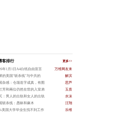
博客排行
更多>>
026年1月1日A4白纸自由宣言
万维网友来
屏的美国“斩杀线”与中共的
解滨
国杂感：仓颉造字成真，有图
思芦
兰芳和兩位仍然在世的入室弟
玉质
芃：男人的出轨和女人的出轨
水沫
国斩杀线：愚昧和麻木
汪翔
0%美国大学毕业生找不到工作
乐维