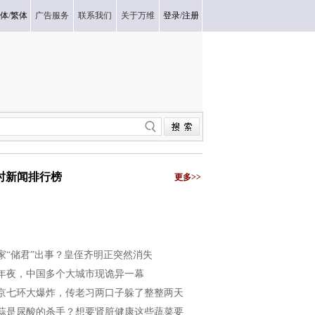
体
/
繁体
广告服务
联系我们
关于万维
登录
/
注册
小时新闻排行榜
更多>>
家“储君”出事？皇侄齐明正突然消失
年夜，中国多个大城市现诡异一幕
京七环大爆炸，传老习两口子躲了整整两天
蒜是尿酸的杀手？想要肾脏健康这些蔬菜要