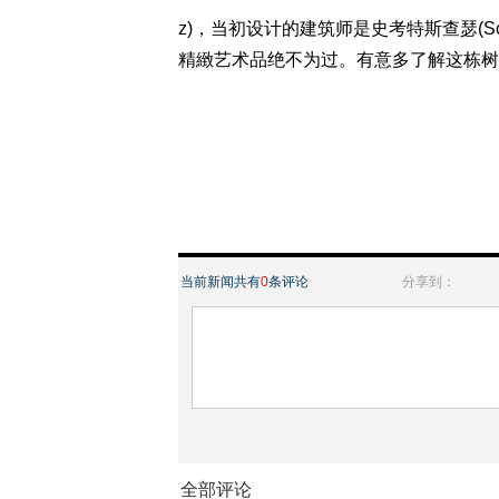
z)，当初设计的建筑师是史考特斯查瑟(Sco
精緻艺术品绝不为过。有意多了解这栋树屋
当前新闻共有
0
条评论
分享到：
全部评论