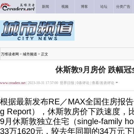
新闻
视频
博客
论坛
分类广告
万维读者网
>
城市频道
> 正文
休斯敦9月房价 跌幅冠
www.creaders.net
| 2023-10-31 17:57:00 世界日报 |
0
条评论 |
查看/发表评论
根据最新发布RE／MAX全国住房报告（Nat
g Report），休斯敦房价下跌速度
9月休斯敦独立住宅（single-family
33万1620元，较去年同期的34万元下