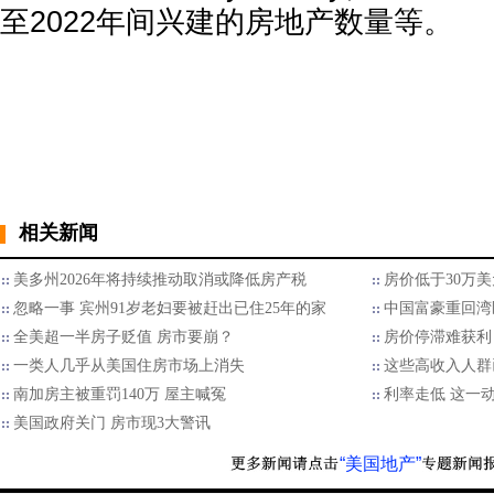
至2022年间兴建的房地产数量等。
相关新闻
美多州2026年将持续推动取消或降低房产税
房价低于30万
忽略一事 宾州91岁老妇要被赶出已住25年的家
中国富豪重回湾
全美超一半房子贬值 房市要崩？
房价停滞难获利 
一类人几乎从美国住房市场上消失
这些高收入人群已
南加房主被重罚140万 屋主喊冤
利率走低 这一
美国政府关门 房市现3大警讯
“美国地产”