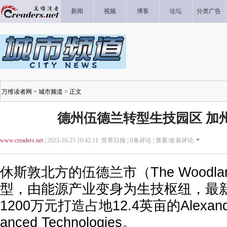
新闻
视频
博客
论坛
分类广告
万维读者网
>
城市频道
> 正文
德州伍德兰转型生技园区 加
www.creaders.net
| 2023-10-25 10:42:11 世界日报 |
0
条评论 |
查看/发表评论
休斯敦北方的伍德兰市（The Woodl
型，由能源产业变身为生技枢纽，最
1200万元打造占地12.4英亩的Alexandria 
anced Technologies。