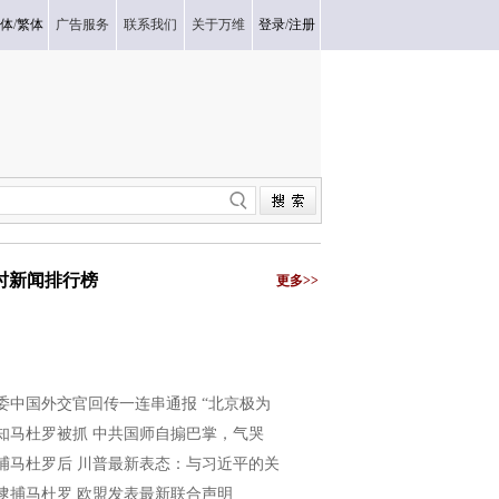
体
/
繁体
广告服务
联系我们
关于万维
登录
/
注册
小时新闻排行榜
更多>>
委中国外交官回传一连串通报 “北京极为
知马杜罗被抓 中共国师自搧巴掌，气哭
捕马杜罗后 川普最新表态：与习近平的关
逮捕马杜罗 欧盟发表最新联合声明