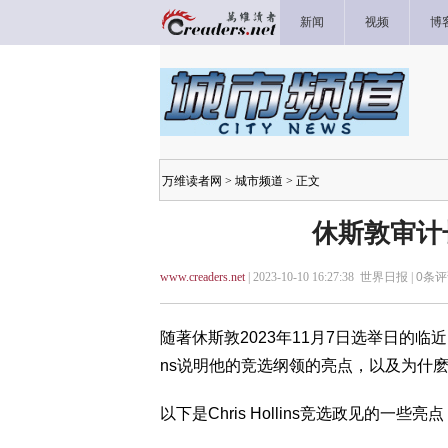
新闻
视频
博
万维读者网
>
城市频道
> 正文
休斯敦审计
www.creaders.net
| 2023-10-10 16:27:38 世界日报 |
0
条评
随著休斯敦2023年11月7日选举日的临近，休斯敦市
ns说明他的竞选纲领的亮点，以及为什
以下是Chris Hollins竞选政见的一些亮