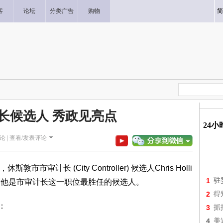
客
论坛
分类广告
购物
简
长候选人 秀政见亮点
24
论 |
查看/发表评论
市审计长 (City Controller) 候选人Chris Holli
1
驻
麽他是市审计长这一职位最胜任的候选人。
2
得
点：
3
抓
4
美