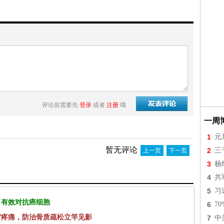
评论前需要先
登录
或者
注册
哦
一周
1
元
暂无评论
2
三
上一页
下一页
3
杨
4
共
5
习
 有效对抗癌细胞
6
7
背疼痛，防治骨质疏松立竿见影
7
中