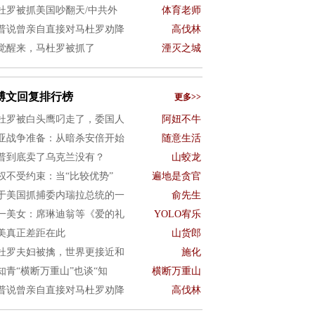
杜罗被抓美国吵翻天/中共外
体育老师
普说曾亲自直接对马杜罗劝降
高伐林
觉醒来，马杜罗被抓了
湮灭之城
博文回复排行榜
更多>>
杜罗被白头鹰叼走了，委国人
阿妞不牛
亚战争准备：从暗杀安倍开始
随意生活
普到底卖了乌克兰没有？
山蛟龙
权不受约束：当“比较优势”
遍地是贪官
于美国抓捕委内瑞拉总统的一
俞先生
一美女：席琳迪翁等《爱的礼
YOLO宥乐
美真正差距在此
山货郎
杜罗夫妇被擒，世界更接近和
施化
知青“横断万重山”也谈“知
横断万重山
普说曾亲自直接对马杜罗劝降
高伐林