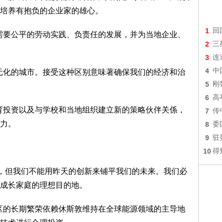
培养有抱负的企业家的雄心。
1
回
需要公平的劳动实践、负责任的发展，并为当地企业、
2
三
3
连
4
中
元化的城市。接受这种区别意味著确保我们的经济和治
5
刚
6
高
育投资以及与学校和当地组织建立新的策略伙伴关係，
7
传
力。
8
委
9
驻
10
得
位，但我们不能用昨天的创新来铺平我们的未来。我们必
成长家庭的理想目的地。
区的长期繁荣依赖休斯敦维持在全球能源领域的主导地