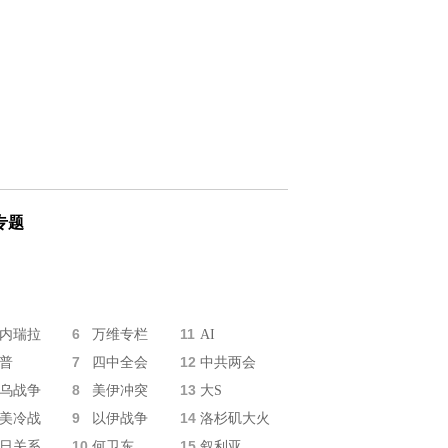
专题
6
11
内瑞拉
万维专栏
AI
7
12
普
四中全会
中共两会
8
13
乌战争
美伊冲突
大S
9
14
美冷战
以伊战争
洛杉矶大火
10
15
日关系
何卫东
叙利亚