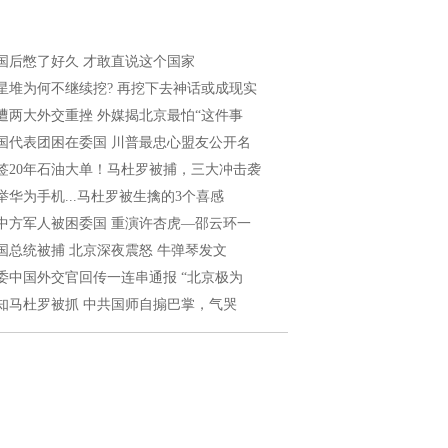
国后憋了好久 才敢直说这个国家
星堆为何不继续挖? 再挖下去神话或成现实
遭两大外交重挫 外媒揭北京最怕“这件事
国代表团困在委国 川普最忠心盟友公开名
签20年石油大单！马杜罗被捕，三大冲击袭
举华为手机...马杜罗被生擒的3个喜感
中方军人被困委国 重演许杏虎—邵云环一
国总统被捕 北京深夜震怒 牛弹琴发文
委中国外交官回传一连串通报 “北京极为
知马杜罗被抓 中共国师自搧巴掌，气哭