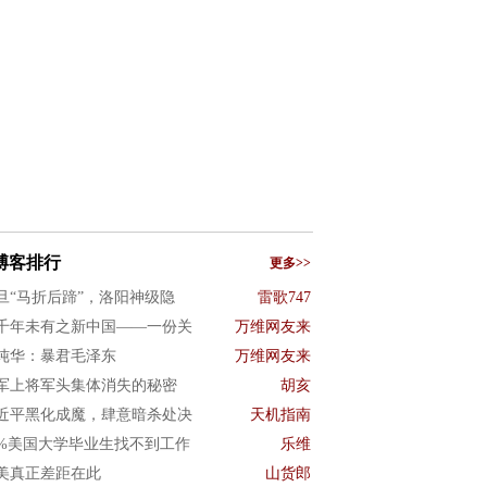
博客排行
更多>>
旦“马折后蹄”，洛阳神级隐
雷歌747
千年未有之新中国——一份关
万维网友来
纯华：暴君毛泽东
万维网友来
军上将军头集体消失的秘密
胡亥
近平黑化成魔，肆意暗杀处决
天机指南
0%美国大学毕业生找不到工作
乐维
美真正差距在此
山货郎