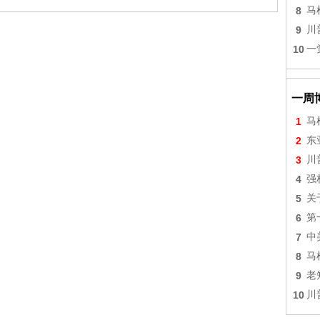
8
马
9
川
10
一
一周
1
马
2
东
3
川
4
强
5
关
6
第
7
中
8
马
9
老
10
川