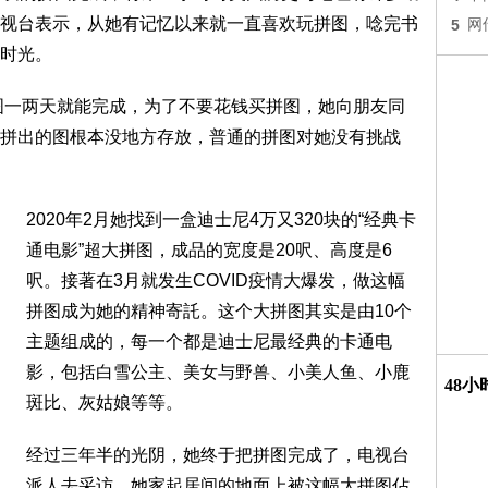
向KTRK电视台表示，从她有记忆以来就一直喜欢玩拼图，唸完书
5
网
时光。
拼图一两天就能完成，为了不要花钱买拼图，她向朋友同
拼出的图根本没地方存放，普通的拼图对她没有挑战
2020年2月她找到一盒迪士尼4万又320块的“经典卡
通电影”超大拼图，成品的宽度是20呎、高度是6
呎。接著在3月就发生COVID疫情大爆发，做这幅
拼图成为她的精神寄託。这个大拼图其实是由10个
主题组成的，每一个都是迪士尼最经典的卡通电
影，包括白雪公主、美女与野兽、小美人鱼、小鹿
48
斑比、灰姑娘等等。
经过三年半的光阴，她终于把拼图完成了，电视台
派人去采访，她家起居间的地面上被这幅大拼图佔