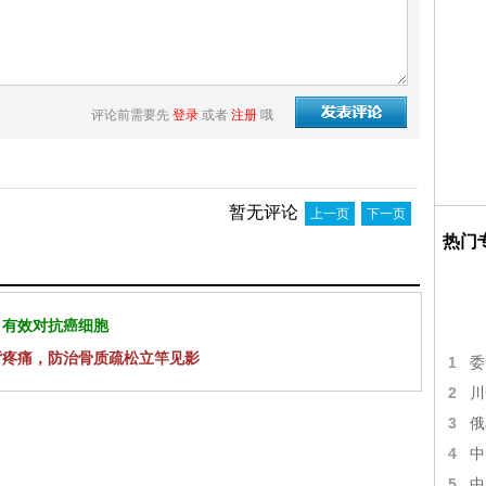
评论前需要先
登录
或者
注册
哦
暂无评论
上一页
下一页
热门
 有效对抗癌细胞
背疼痛，防治骨质疏松立竿见影
1
委
2
川
3
俄
4
中
5
中