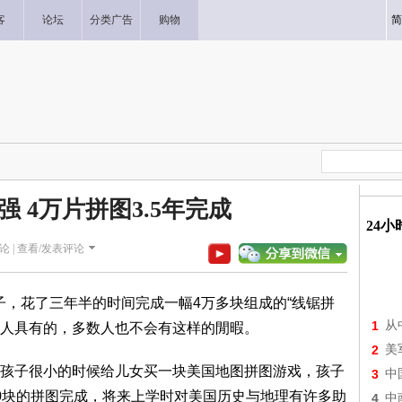
客
论坛
分类广告
购物
简
 4万片拼图3.5年完成
24
论 |
查看/发表评论
9岁女子，花了三年半的时间完成一幅4万多块组成的“线锯拼
1
从
力不是寻常人具有的，多数人也不会有这样的閒暇。
2
美
孩子很小的时候给儿女买一块美国地图拼图游戏，孩子
3
中
0块的拼图完成，将来上学时对美国历史与地理有许多助
4
中