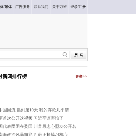
体
/
繁体
广告服务
联系我们
关于万维
登录
/
注册
小时新闻排行榜
更多>>
中国回流 熬到第10天 我的存款几乎清
军首次公开这视频 习近平该害怕了
国代表团困在委国 川普最忠心盟友公开名
南海政治风暴前兆？ 韩正挤掉习核心