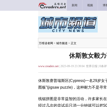
新闻
视频
博
万维读者网
>
城市频道
> 正文
休斯敦女毅力强
www.creaders.net
| 2023-09-19 23:39:04 世界日报 |
0
条评
休斯敦赛普瑞斯区(Cypress)一名2
图板”(jigsaw puzzle)，这种耐
线锯拼图是非常益智的活动，许多家长在
经过几次的尝试后只消一分钟就可以把5