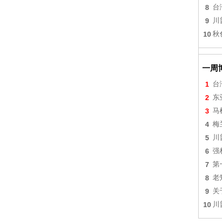
8
台
9
川
10
秋
一周
1
台
2
东
3
马
4
梅
5
川
6
强
7
第
8
老
9
关
10
川