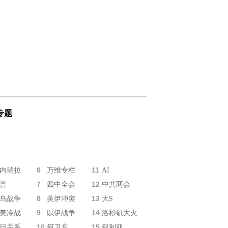
专题
6
11
内瑞拉
万维专栏
AI
7
12
普
四中全会
中共两会
8
13
乌战争
美伊冲突
大S
9
14
美冷战
以伊战争
洛杉矶大火
10
15
日关系
何卫东
叙利亚