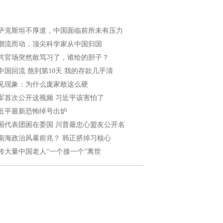
萨克斯坦不厚道，中国面临前所未有压力
潮流而动，顶尖科学家从中国归国
共官场突然敢骂习了，谁给的胆子？
中国回流 熬到第10天 我的存款几乎清
见现象：为什么庞家敢这么硬
军首次公开这视频 习近平该害怕了
近平最新恐怖绰号出炉
国代表团困在委国 川普最忠心盟友公开名
南海政治风暴前兆？ 韩正挤掉习核心
传大量中国老人“一个接一个”离世