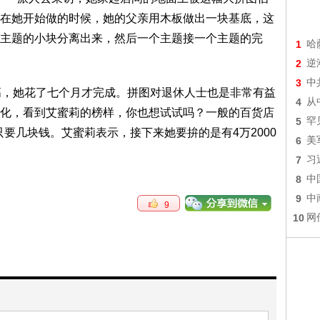
在她开始做的时候，她的父亲用木板做出一块基底，这
主题的小块分离出来，然后一个主题接一个主题的完
1
哈
2
逆
3
中
的难度最高，她花了七个月才完成。拼图对退休人士也是非常有益
4
从
化，看到艾蜜莉的榜样，你也想试试吗？一般的百货店
5
罕
的一盒只要几块钱。艾蜜莉表示，接下来她要拚的是有4万2000
6
美
7
习
8
中
9
中
9
10
网