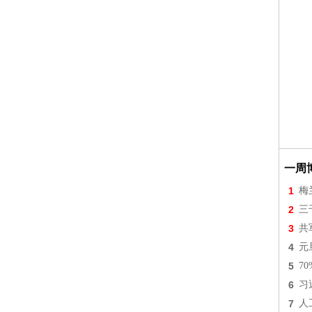
一周
1
梅
2
三
3
共
4
元
5
7
6
习
7
人