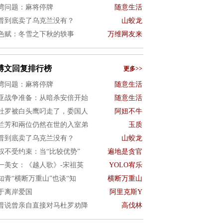
湾问题：麻将停牌
随意生活
普到底卖了乌克兰没有？
山蛟龙
色赋：冬雪之下秋的轶事
万维网友来
博文回复排行榜
更多>>
湾问题：麻将停牌
随意生活
亚战争准备：从暗杀安倍开始
随意生活
杜罗被白头鹰叼走了，委国人
阿妞不牛
兰芳和兩位仍然在世的入室弟
玉质
普到底卖了乌克兰没有？
山蛟龙
权不受约束：当“比较优势”
遍地是贪官
一美女：《越人歌》-宋祖英
YOLO宥乐
知青“横断万重山”也谈“知
横断万重山
于离岸爱国
阿里克斯Y
普说曾亲自直接对马杜罗劝降
高伐林