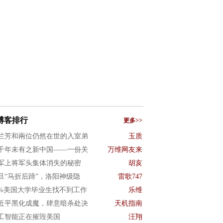
博客排行
更多>>
兰芳和兩位仍然在世的入室弟
玉质
千年未有之新中国——一份关
万维网友来
军上将军头集体消失的秘密
胡亥
旦“马折后蹄”，洛阳神级隐
雷歌747
0%美国大学毕业生找不到工作
乐维
近平黑化成魔，肆意暗杀处决
天机指南
工智能正在摧毁美国
汪翔