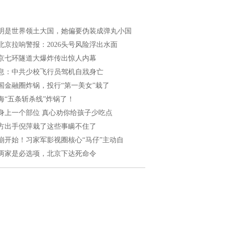
明是世界领土大国，她偏要伪装成弹丸小国
北京拉响警报：2026头号风险浮出水面
京七环隧道大爆炸传出惊人内幕
息：中共少校飞行员驾机自戕身亡
国金融圈炸锅，投行“第一美女”栽了
海“五条斩杀线”炸锅了！
身上一个部位 真心劝你给孩子少吃点
方出手倪萍栽了这些事瞒不住了
崩开始！习家军影视圈核心“马仔”主动自
两家是必选项，北京下达死命令