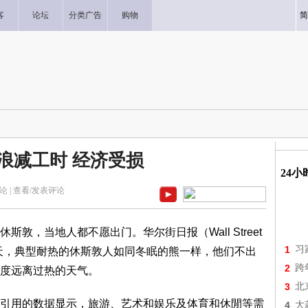
客
论坛
分类广告
购物
简
浪减工时 经济受损
24
论 |
查看/发表评论
敦，当地人都不愿出门。华尔街日报（Wall Street
1
习
个夏天，典型耐热的休斯敦人如同冬眠的熊一样，他们不出
2
跨
度远离过热的天气。
3
北
引用的数据显示，旅游、艺术和娱乐及体育和休閒等需
4
大