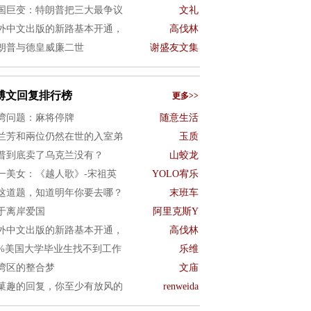
国巨变：特朗普把三大最争议
文礼
外中文出版的新路基本开通，
高伐林
朗普与德皇威廉二世
谢盛友文集
博文回复排行榜
更多>>
湾问题：麻将停牌
随意生活
兰芳和兩位仍然在世的入室弟
玉质
普到底卖了乌克兰没有？
山蛟龙
一美女：《越人歌》-宋祖英
YOLO宥乐
这道题，知道明年你要去哪？
末班车
于离岸爱国
阿里克斯Y
外中文出版的新路基本开通，
高伐林
0%美国大学毕业生找不到工作
乐维
湾区的整合梦
文庙
菓趣的回复，你至少有放风的
renweida