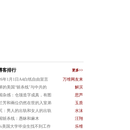
博客排行
更多>>
026年1月1日A4白纸自由宣言
万维网友来
屏的美国“斩杀线”与中共的
解滨
国杂感：仓颉造字成真，有图
思芦
兰芳和兩位仍然在世的入室弟
玉质
芃：男人的出轨和女人的出轨
水沫
国斩杀线：愚昧和麻木
汪翔
0%美国大学毕业生找不到工作
乐维