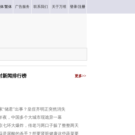
体
/
繁体
广告服务
联系我们
关于万维
登录
/
注册
小时新闻排行榜
更多>>
家“储君”出事？皇侄齐明正突然消失
年夜，中国多个大城市现诡异一幕
京七环大爆炸，传老习两口子躲了整整两天
蒜是尿酸的杀手？想要肾脏健康这些蔬菜要