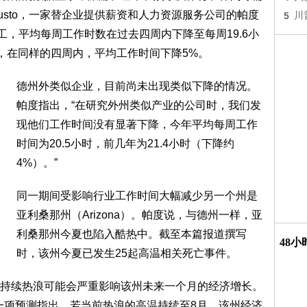
sto，一家替企业提供薪资和人力资源服务公司的帕度
5
川
业员工，平均每周工作时数在过去四周内下降至每周19.6小
2年，在同样的四周内，平均工作时间下降5%。
德州外类似企业，目前尚未出现类似下降的情况。
帕度指出，“在研究外州类似产业的公司时，我们发
现他们工作时间没有显著下降，今年平均每周工作
时间为20.5小时，前几年为21.4小时（下降约
4%）。”
同一期间受影响行业工作时间大幅减少另一个州是
亚利桑那州（Arizona）。帕度说，与德州一样，亚
利桑那州今夏也陷入酷热中。截至本篇报道撰写
48
时，该州今夏已发生25起高温相关死亡事件。
持续热浪可能会严重影响该州未来一个月的经济增长。
an）一项预测指出，若当前热浪的高温持续至8月，该州经济