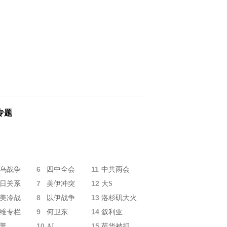
专题
6
11
乌战争
四中全会
中共两会
7
12
日关系
美伊冲突
大S
8
13
美冷战
以伊战争
洛杉矶大火
9
14
维专栏
何卫东
叙利亚
10
15
普
AI
苗华被抓