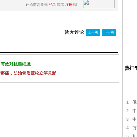
评论前需要先
登录
或者
注册
哦
暂无评论
上一页
下一页
 有效对抗癌细胞
热门
背疼痛，防治骨质疏松立竿见影
1
俄
2
中
3
中
4
万
5
川