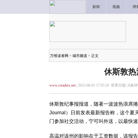
新闻
视频
博
万维读者网
>
城市频道
> 正文
休斯敦热
www.creaders.net
| 2023-08-01 17:03:29 世界日报 |
0
条评
休斯敦纪事报报道，随著一波波热浪席捲休斯
Journal）日前发表最新报告称，这
门参加社交活动，宁可叫外送，以最快速
高温对该州的影响在于工资数据，该报告