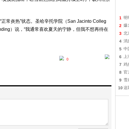
1
明
热”状态。圣哈辛托学院（San Jacinto Colleg
2
爆
Blanding）说，“我通常喜欢夏天的宁静，但我不想再待在
3
北
4
消
5
中
6
上
0
7
鸡
8
官
9
雪
10
这