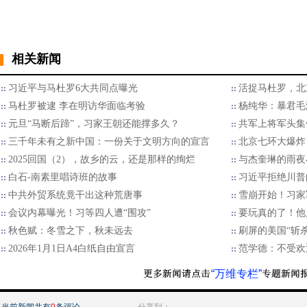
相关新闻
习近平与马杜罗6大共同点曝光
活捉马杜罗，北
马杜罗被逮 李在明访华面临考验
杨纯华：暴君毛
元旦“马断后蹄”，习家王朝还能撑多久？
共军上将军头集
三千年未有之新中国：一份关于文明方向的宣言
北京七环大爆炸
2025回国（2），故乡的云，还是那样的绚烂
与杰奎琳的雨夜
白石-南素里唱诗班的故事
习近平拒绝川普的
中共外贸系统竟干出这种荒唐事
雪崩开始！习家
会议内幕曝光！习等四人遭“围攻”
要玩真的了！他
秋色赋：冬雪之下，秋未远去
刷屏的美国“斩
2026年1月1日A4白纸自由宣言
范学德：不受欢
“万维专栏”