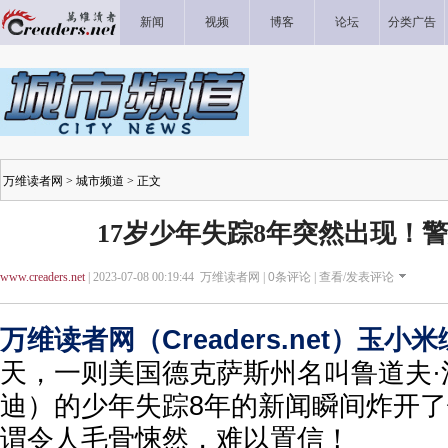
新闻
视频
博客
论坛
分类广告
万维读者网
>
城市频道
> 正文
17岁少年失踪8年突然出现！
www.creaders.net
| 2023-07-08 00:19:44 万维读者网 |
0
条评论 |
查看/发表评论
万维读者网（Creaders.net）玉小
天，一则美国德克萨斯州名叫鲁道夫·
迪）的少年失踪8年的新闻瞬间炸开
谓令人毛骨悚然，难以置信！