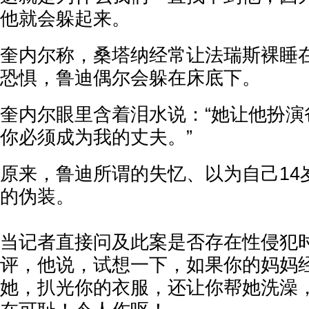
他就会躲起来。
奎内尔
称，桑塔纳经常让法瑞斯裸睡
恐惧，鲁迪偶尔会躲在床底下。
奎内尔
眼里含着泪水说：
“她让他扮演
你必须成为我的丈夫。”
原来，
鲁
迪所谓的失忆、以为自己14
的伪装。
当记者直接问及此案是否存在性侵犯
评，他说，试想一下，如果你的妈妈
她，扒光你的衣服，还让你帮她洗澡