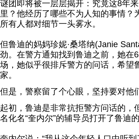
谜团即将被一层层揭开：究竟这8年
里？他经历了哪些不为人知的事情？
所有人都对细节一头雾水。
但
鲁
迪的妈妈珍妮·桑塔纳(Janie San
劲。在警方通知找到鲁迪之前，她在6
场，她似乎很排斥警方的问话，希望
家。
但是，警察留了个心眼，坚持要对他
起初，鲁迪是非常抗拒警方问话的，但
名化名“奎内尔”的辅导员打开了鲁迪
奎内尔说：“我从这个年轻人口中听到