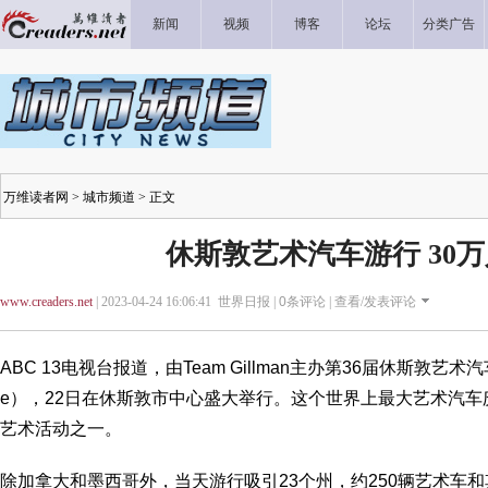
新闻
视频
博客
论坛
分类广告
万维读者网
>
城市频道
> 正文
休斯敦艺术汽车游行 30
www.creaders.net
| 2023-04-24 16:06:41 世界日报 |
0
条评论 |
查看/发表评论
ABC 13电视台报道，由Team Gillman主办第36届休斯敦艺术汽车游行（
e），22日在休斯敦市中心盛大举行。这个世界上最大艺术汽
艺术活动之一。
除加拿大和墨西哥外，当天游行吸引23个州，约250辆艺术车