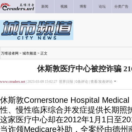
新闻
视频
博客
论坛
分类广告
万维读者网
>
城市频道
> 正文
休斯敦医疗中心被控诈骗 21
www.creaders.net
| 2023-03-09 15:02:27 世界日报 |
0
条评论 |
查看/发表评论
休斯敦Cornerstone Hospital Medic
性、慢性临床综合并发症提供长期照
这家医疗中心却在2012年1月1日至20
当诈领Medicare补助，全案经由德