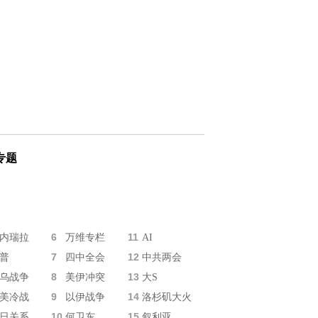
专题
6
11
内瑞拉
万维专栏
AI
7
12
普
四中全会
中共两会
8
13
乌战争
美伊冲突
大S
9
14
美冷战
以伊战争
洛杉矶大火
10
15
日关系
何卫东
叙利亚