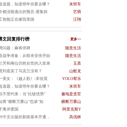
这道题，知道明年你要去哪？
末班车
今都没能逃出的预言-逐集拆
艺萌
工智能正在摧毁美国
汪翔
博文回复排行榜
更多>>
湾问题：麻将停牌
随意生活
亚战争准备：从暗杀安倍开始
随意生活
兰芳和兩位仍然在世的入室弟
玉质
普到底卖了乌克兰没有？
山蛟龙
一美女：《越人歌》-宋祖英
YOLO宥乐
这道题，知道明年你要去哪？
末班车
权不受约束：当“比较优势”
遍地是贪官
知青“横断万重山”也谈“知
横断万重山
于离岸爱国
阿里克斯Y
外中文出版的新路基本开通，
高伐林