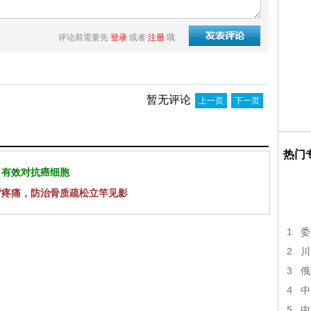
评论前需要先
登录
或者
注册
哦
暂无评论
上一页
下一页
热门
 有效对抗癌细胞
背疼痛，防治骨质疏松立竿见影
1
委
2
川
3
俄
4
中
5
中