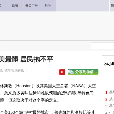
客
论坛
分类广告
购物
简
美最髒 居民抱不平
24
论 |
查看/发表评论
斯敦（Houston）以其美国太空总署（NASA）太空
1
美
、愈来愈多美味佳餚和难以预测的运动球队等特色闻
2
从
髒，但这取决于对这个字的定义。
3
零
美150个城市中“最髒城市”，领先纽约和洛杉矶等其
4
中