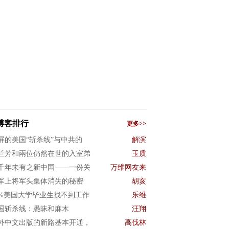
博客排行
更多>>
屏的美国“斩杀线”与中共的
解滨
兰芳和兩位仍然在世的入室弟
玉质
千年未有之新中国——一份关
万维网友来
军上将军头集体消失的秘密
胡亥
0%美国大学毕业生找不到工作
乐维
国斩杀线：愚昧和麻木
汪翔
外中文出版的新路基本开通，
高伐林