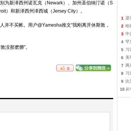
为新泽西州诺瓦克（Newark）、加州圣伯纳汀诺（S
roit）和新泽西州泽西城（Jersey City）。
1
逆
并不买帐。用户@Yamesha推文“我刚离开休斯敦，
2
哈
3
中
4
罕
休斯敦没那麽髒”。
5
习
6
美
7
两
0
8
习
9
比
10
从