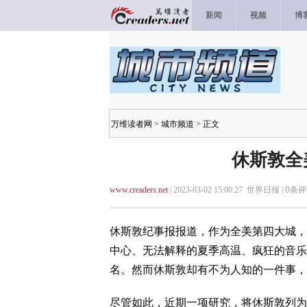
新闻
视频
博
万维读者网
>
城市频道
> 正文
休斯敦全
www.creaders.net
| 2023-03-02 15:00:27 世界日报 |
0
条评
休斯敦纪事报报道，作为全美第四大城，休
中心、无法解释的夏季高温、疯狂的音乐
名。然而休斯敦却有不为人知的一件事，
尽管如此，近期一项研究，将休斯敦列为全