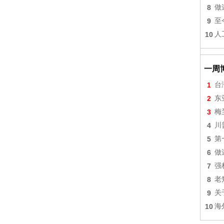
8
做
9
至
10
人
一周
1
台
2
东
3
梅
4
川
5
第
6
做
7
强
8
老
9
关
10
海