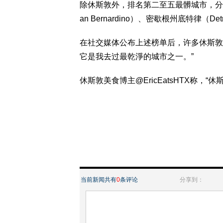
除休斯敦外，排名第二至五最髒城市，分别
an Bernardino）、密歇根州底特律（Det
在社交媒体公布上述榜单后，许多休斯敦人
它是我去过最乾淨的城市之一。”
休斯敦美食博主@EricEatsHTX称，“
当前新闻共有
0
条评论
分享到：