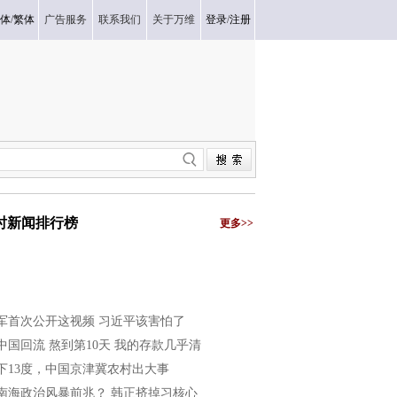
体
/
繁体
广告服务
联系我们
关于万维
登录
/
注册
小时新闻排行榜
更多>>
军首次公开这视频 习近平该害怕了
中国回流 熬到第10天 我的存款几乎清
下13度，中国京津冀农村出大事
南海政治风暴前兆？ 韩正挤掉习核心