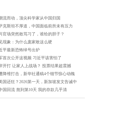
潮流而动，顶尖科学家从中国归国
萨克斯坦不厚道，中国面临前所未有压力
共官场突然敢骂习了，谁给的胆子？
见现象：为什么庞家敢这么硬
近平最新恐怖绰号出炉
军首次公开这视频 习近平该害怕了
岸开打 让家人上战场？ 投票结果超震撼
遭降维打击，新华社通稿4个细节惊心动魄
美国还狂？2026第一天，新加坡发文告诫中
中国回流 熬到第10天 我的存款几乎清