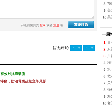
8
7
9
美
10
美
评论前需要先
登录
或者
注册
哦
一周
1
台
暂无评论
上一页
下一页
2
东
3
川
4
梅
5
第
 有效对抗癌细胞
6
做
背疼痛，防治骨质疏松立竿见影
7
关
8
强
9
海
10
老