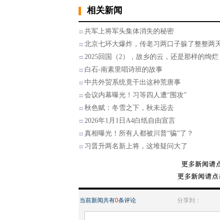
相关新闻
共军上将军头集体消失的秘密
北京七环大爆炸，传老习两口子躲了整整两
2025回国（2），故乡的云，还是那样的绚烂
白石-南素里唱诗班的故事
中共外贸系统竟干出这种荒唐事
会议内幕曝光！习等四人遭“围攻”
秋色赋：冬雪之下，秋未远去
2026年1月1日A4白纸自由宣言
真相曝光！所有人都被川普“骗”了？
习晋升两名新上将，这堆疑问大了
当前新闻共有
0
条评论
分享到：