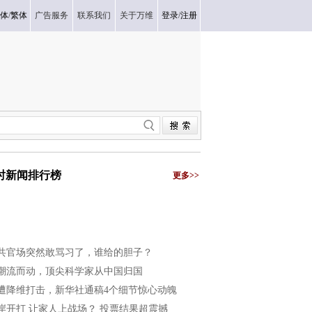
体
/
繁体
广告服务
联系我们
关于万维
登录
/
注册
小时新闻排行榜
更多>>
共官场突然敢骂习了，谁给的胆子？
潮流而动，顶尖科学家从中国归国
遭降维打击，新华社通稿4个细节惊心动魄
岸开打 让家人上战场？ 投票结果超震撼