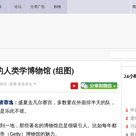
客
论坛
分类广告
购物
简
人类学博物馆 (组图)
24
评论 |
查看/发表评论
者
蓉逸：
盛夏去凡尔赛宫，多数要在外面排半天的队，
1
中
是乐此不彼。
2
逆
一地，那些著名的博物馆总是很吸引人。比如每年都
3
习
（Getty）博物馆的魅力。
4
两