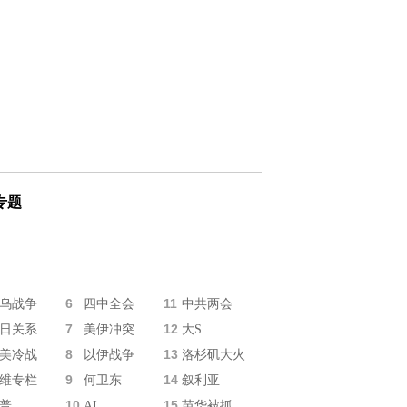
专题
6
11
乌战争
四中全会
中共两会
7
12
日关系
美伊冲突
大S
8
13
美冷战
以伊战争
洛杉矶大火
9
14
维专栏
何卫东
叙利亚
10
15
普
AI
苗华被抓