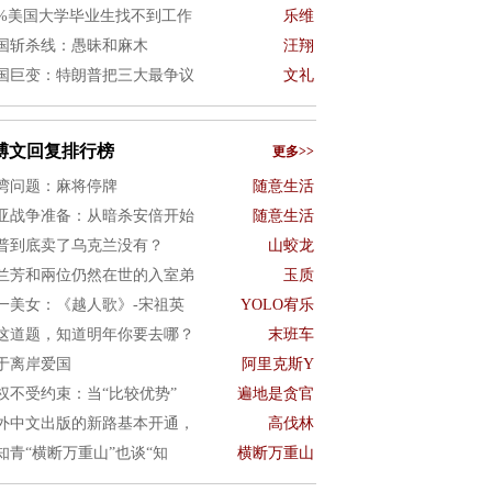
0%美国大学毕业生找不到工作
乐维
国斩杀线：愚昧和麻木
汪翔
国巨变：特朗普把三大最争议
文礼
博文回复排行榜
更多>>
湾问题：麻将停牌
随意生活
亚战争准备：从暗杀安倍开始
随意生活
普到底卖了乌克兰没有？
山蛟龙
兰芳和兩位仍然在世的入室弟
玉质
一美女：《越人歌》-宋祖英
YOLO宥乐
这道题，知道明年你要去哪？
末班车
于离岸爱国
阿里克斯Y
权不受约束：当“比较优势”
遍地是贪官
外中文出版的新路基本开通，
高伐林
知青“横断万重山”也谈“知
横断万重山