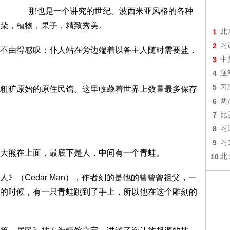
那也是一个讲究的世纪。波西米亚风格的各种
朵，植物，果子，精致秀美。
1
北
2
习
由得感叹：仆人站在旁边端着以备主人随时需要盐，
3
中
4
逆
5
习
旷原始的原住民馆。这里收藏着世界上数量最多保存
6
两
7
比
8
习
9
习
熊在上面，最底下是人，中间有一个青蛙。
10
北
（Cedar Man），作者刻的是他的曾曾曾祖父，一
的时候，有一只青蛙跳到了手上，所以他在这个雕刻的