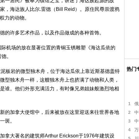
一居民》被奉为镇馆之宝，讲述了海达族起源的故
海达族人比尔.雷德（Bill Reid）。原住民尊崇渡鸦
具权力的动物。
的许多艺术作品，以及作品做成的各种首饰。
际机场的放在显著位置的青铜玉锈雕塑《海达瓜依的
雷德。
热门
泥板岩的微型独木舟，位于海达瓜依上靠近斯基德盖特
微型独木舟一样，这艘独木舟上也挤满了动物和人类，
是谁。他们外形充满活力，有时像兄弟姐妹般激烈地相
1
俄
的加拿大使馆中，后来被放在这里迎送来往世界各地
2
中
一斑。
3
中
4
万
的建筑师Arthur Erickson于1976年建筑设
5
川