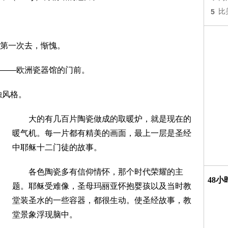
5
比
第一次去，惭愧。
——欧洲瓷器馆的门前。
独风格。
大的有几百片陶瓷做成的取暖炉，就是现在的
暖气机。每一片都有精美的画面，最上一层是圣经
中耶稣十二门徒的故事。
各色陶瓷多有信仰情怀，那个时代荣耀的主
48
题。耶稣受难像，圣母玛丽亚怀抱婴孩以及当时教
堂装圣水的一些容器，都很生动。使圣经故事，教
堂景象浮现脑中。