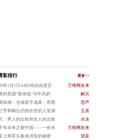
博客排行
更多>>
026年1月1日A4白纸自由宣言
万维网友来
屏的美国“斩杀线”与中共的
解滨
国杂感：仓颉造字成真，有图
思芦
兰芳和兩位仍然在世的入室弟
玉质
芃：男人的出轨和女人的出轨
水沫
千年未有之新中国——一份关
万维网友来
军上将军头集体消失的秘密
胡亥