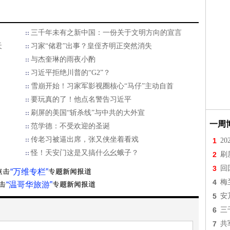
三千年未有之新中国：一份关于文明方向的宣言
天
习家“储君”出事？皇侄齐明正突然消失
与杰奎琳的雨夜小酌
习近平拒绝川普的“G2”？
雪崩开始！习家军影视圈核心“马仔”主动自首
要玩真的了！他点名警告习近平
刷屏的美国“斩杀线”与中共的大外宣
一周
范学德：不受欢迎的圣诞
传老习被逼出席，张又侠坐着看戏
1
2
怪！天安门这是又搞什么幺蛾子？
2
刷
3
回
“万维专栏”
4
梅
“温哥华旅游”
5
安
6
三
7
共