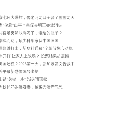
京七环大爆炸，传老习两口子躲了整整两天
家“储君”出事？皇侄齐明正突然消失
共官场突然敢骂习了，谁给的胆子？
潮流而动，顶尖科学家从中国归国
遭降维打击，新华社通稿4个细节惊心动魄
岸开打 让家人上战场？ 投票结果超震撼
美国还狂？2026第一天，新加坡发文告诫中
近平最新恐怖绰号出炉
走错“关键一步” 渐失话语权
大校长75岁娶娇妻，被骗光遗产气死