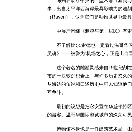
陈列在展厅中央的巨型木雕《渡鸦与第
事，出自太平洋西海岸最具影响力的雕刻家，
（Raven），认为它们是动物世界中最
中展厅围绕《渡鸦与第一居民》有雷德
不了解比尔.雷德也一定看过温哥华国
灵魂》——被誉为“机场之心，正是出自
这个著名的雕塑灵感来自19世纪刻在
市的一块软沉积岩上。与许多历史悠久的
从海达的传说和口述历史中可以知道他们
互争斗。
最初的设想是把它安置在华盛顿特区新
的游客。温哥华国际游览城市的殊荣可见
博物馆本身也是一件建筑艺术品，由加拿大著名