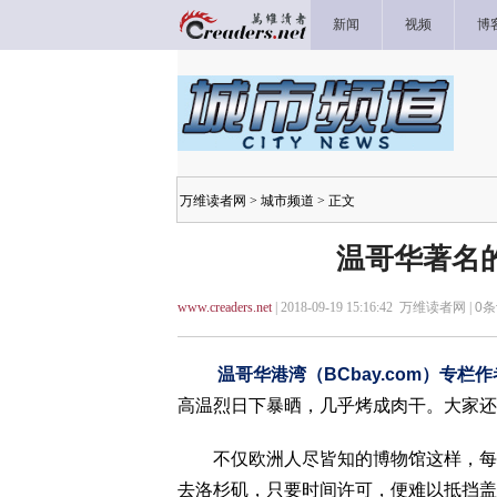
新闻
视频
博
万维读者网
>
城市频道
> 正文
温哥华著名的
www.creaders.net
| 2018-09-19 15:16:42 万维读者网 |
0
条
温哥华港湾（BCbay.com）专栏作
高温烈日下暴晒，几乎烤成肉干。大家还
不仅欧洲人尽皆知的博物馆这样，每到
去洛杉矶，只要时间许可，便难以抵挡盖帝